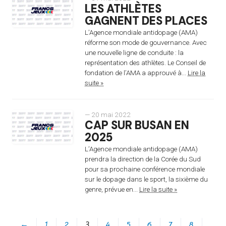
LES ATHLÈTES
GAGNENT DES PLACES
L’Agence mondiale antidopage (AMA)
réforme son mode de gouvernance. Avec
une nouvelle ligne de conduite : la
représentation des athlètes. Le Conseil de
fondation de l’AMA a approuvé à...
Lire la
suite »
— 20 mai 2022
CAP SUR BUSAN EN
2025
L’Agence mondiale antidopage (AMA)
prendra la direction de la Corée du Sud
pour sa prochaine conférence mondiale
sur le dopage dans le sport, la sixième du
genre, prévue en...
Lire la suite »
←
1
2
3
4
5
6
7
8