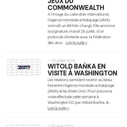
JEUX DU
COMMONWEALTH
A l’image du calendrier international,
l’Agence mondiale antidopage (AMA)
connaît un été très chargé. Elle annonce
la signature, mardi 26 juillet, d’un
protocole d’entente avec la Fédération
des Jeux...
Lire la suite »
— 22 juillet 2022
WITOLD BAŃKA EN
VISITE À WASHINGTON
Les relations semblent revenir au beau
fixe entre l’Agence mondiale antidopage
(AMA) et les Etats-Unis. Pour preuve la
visite effectuée cette semaine à
Washington DC par Witold Bańka, le...
Lire la suite »
— 31 mai 2022