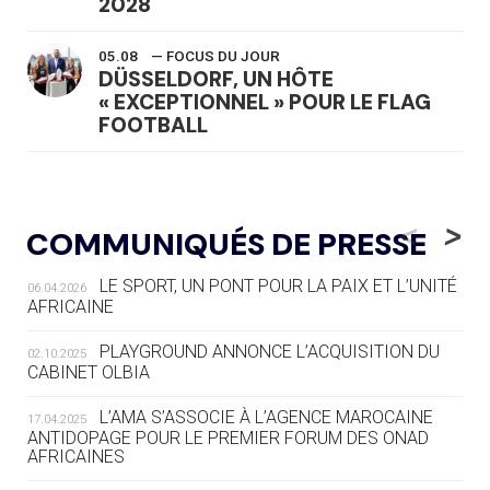
2028
05.08
— FOCUS DU JOUR
DÜSSELDORF, UN HÔTE
« EXCEPTIONNEL » POUR LE FLAG
FOOTBALL
05.08
— LUGE
LE RÊVE DE VOIR LA LUGE ALPINE
<
>
COMMUNIQUÉS DE PRESSE
AUX JO « N'EST PAS FINI »
LE SPORT, UN PONT POUR LA PAIX ET L’UNITÉ
06.04.2026
05.08
— TIR À L'ARC
AFRICAINE
DES MONDIAUX À BRISBANE SUR LA
ROUTE DES JO 2032
PLAYGROUND ANNONCE L’ACQUISITION DU
02.10.2025
CABINET OLBIA
05.08
— ALPES FRANÇAISES 2030
LE VILLAGE OLYMPIQUE DES ARAVIS
L’AMA S’ASSOCIE À L’AGENCE MAROCAINE
17.04.2025
SE DESSINE
ANTIDOPAGE POUR LE PREMIER FORUM DES ONAD
AFRICAINES
04.08
— FOCUS DU JOUR