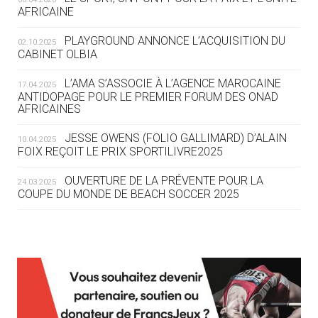
05.08
— TIR À L'ARC
AFRICAINE
DES MONDIAUX À BRISBANE SUR LA
ROUTE DES JO 2032
PLAYGROUND ANNONCE L’ACQUISITION DU
02.10.2025
CABINET OLBIA
05.08
— ALPES FRANÇAISES 2030
LE VILLAGE OLYMPIQUE DES ARAVIS
L’AMA S’ASSOCIE À L’AGENCE MAROCAINE
17.04.2025
SE DESSINE
ANTIDOPAGE POUR LE PREMIER FORUM DES ONAD
AFRICAINES
04.08
— FOCUS DU JOUR
JESSE OWENS (FOLIO GALLIMARD) D’ALAIN
10.04.2025
LE COJOP A TROUVÉ SON VILLAGE
FOIX REÇOIT LE PRIX SPORTILIVRE2025
OLYMPIQUE LYONNAIS
OUVERTURE DE LA PRÉVENTE POUR LA
24.03.2025
COUPE DU MONDE DE BEACH SOCCER 2025
04.08
— ALLEMAGNE
« L'ALLEMAGNE PEUT DÉMONTRER
COMMENT ORGANISER DES JO
RESPONSABLES »
L’AMA FÉLICITE RICHARD POUND ET VALÉRIE
24.03.2025
FOURNEYRON, RÉCOMPENSÉS DE L’ORDRE OLYMPIQUE
L’AMA RECHERCHE DES HÔTES POUR LES
13.03.2025
04.08
— ESCRIME
RÉUNIONS DU CONSEIL DE FONDATION ET DU COMITÉ
LA FIE LANCE LES GRANDES
EXÉCUTIF
MANŒUVRES EN VUE DES JO