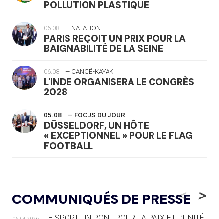
POLLUTION PLASTIQUE
06.08
— NATATION
PARIS REÇOIT UN PRIX POUR LA
BAIGNABILITÉ DE LA SEINE
06.08
— CANOË-KAYAK
L'INDE ORGANISERA LE CONGRÈS
2028
05.08
— FOCUS DU JOUR
DÜSSELDORF, UN HÔTE
« EXCEPTIONNEL » POUR LE FLAG
FOOTBALL
05.08
— LUGE
LE RÊVE DE VOIR LA LUGE ALPINE
<
>
COMMUNIQUÉS DE PRESSE
AUX JO « N'EST PAS FINI »
LE SPORT, UN PONT POUR LA PAIX ET L’UNITÉ
06.04.2026