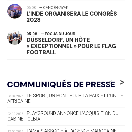
06.08
— CANOË-KAYAK
L'INDE ORGANISERA LE CONGRÈS
2028
05.08
— FOCUS DU JOUR
DÜSSELDORF, UN HÔTE
« EXCEPTIONNEL » POUR LE FLAG
FOOTBALL
05.08
— LUGE
LE RÊVE DE VOIR LA LUGE ALPINE
<
>
COMMUNIQUÉS DE PRESSE
AUX JO « N'EST PAS FINI »
LE SPORT, UN PONT POUR LA PAIX ET L’UNITÉ
06.04.2026
05.08
— TIR À L'ARC
AFRICAINE
DES MONDIAUX À BRISBANE SUR LA
ROUTE DES JO 2032
PLAYGROUND ANNONCE L’ACQUISITION DU
02.10.2025
CABINET OLBIA
05.08
— ALPES FRANÇAISES 2030
LE VILLAGE OLYMPIQUE DES ARAVIS
L’AMA S’ASSOCIE À L’AGENCE MAROCAINE
17.04.2025