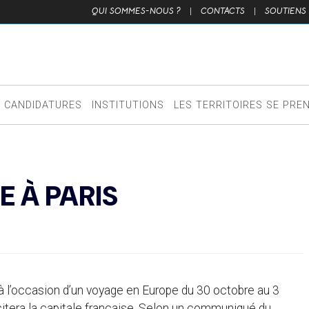
QUI SOMMES-NOUS ?
|
CONTACTS
|
SOUTIENS
CANDIDATURES
INSTITUTIONS
LES TERRITOIRES SE PRE
E À PARIS
 à l’occasion d’un voyage en Europe du 30 octobre au 3
sitera la capitale française. Selon un communiqué du