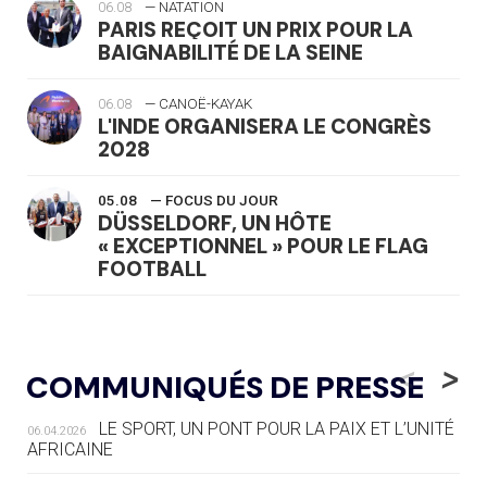
06.08
— NATATION
PARIS REÇOIT UN PRIX POUR LA
BAIGNABILITÉ DE LA SEINE
06.08
— CANOË-KAYAK
L'INDE ORGANISERA LE CONGRÈS
2028
05.08
— FOCUS DU JOUR
DÜSSELDORF, UN HÔTE
« EXCEPTIONNEL » POUR LE FLAG
FOOTBALL
05.08
— LUGE
LE RÊVE DE VOIR LA LUGE ALPINE
<
>
COMMUNIQUÉS DE PRESSE
AUX JO « N'EST PAS FINI »
LE SPORT, UN PONT POUR LA PAIX ET L’UNITÉ
06.04.2026
05.08
— TIR À L'ARC
AFRICAINE
DES MONDIAUX À BRISBANE SUR LA
ROUTE DES JO 2032