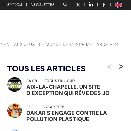
|
EMPLOIS
|
NEWSLETTER
|
|
|
|
|
NNENT AUX JEUX
LE MONDE DE L’ESCRIME
ARCHIVES
<
>
TOUS LES ARTICLES
06.08
— FOCUS DU JOUR
AIX-LA-CHAPELLE, UN SITE
D'EXCEPTION QUI RÊVE DES JO
06.08
— DAKAR 2026
DAKAR S'ENGAGE CONTRE LA
POLLUTION PLASTIQUE