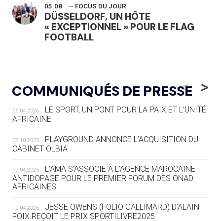
05.08
— FOCUS DU JOUR
DÜSSELDORF, UN HÔTE
« EXCEPTIONNEL » POUR LE FLAG
FOOTBALL
05.08
— LUGE
LE RÊVE DE VOIR LA LUGE ALPINE
<
>
COMMUNIQUÉS DE PRESSE
AUX JO « N'EST PAS FINI »
LE SPORT, UN PONT POUR LA PAIX ET L’UNITÉ
06.04.2026
05.08
— TIR À L'ARC
AFRICAINE
DES MONDIAUX À BRISBANE SUR LA
ROUTE DES JO 2032
PLAYGROUND ANNONCE L’ACQUISITION DU
02.10.2025
CABINET OLBIA
05.08
— ALPES FRANÇAISES 2030
LE VILLAGE OLYMPIQUE DES ARAVIS
L’AMA S’ASSOCIE À L’AGENCE MAROCAINE
17.04.2025
SE DESSINE
ANTIDOPAGE POUR LE PREMIER FORUM DES ONAD
AFRICAINES
04.08
— FOCUS DU JOUR
JESSE OWENS (FOLIO GALLIMARD) D’ALAIN
10.04.2025
LE COJOP A TROUVÉ SON VILLAGE
FOIX REÇOIT LE PRIX SPORTILIVRE2025