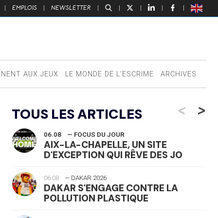
|
EMPLOIS
|
NEWSLETTER
|
|
|
|
|
NNENT AUX JEUX
LE MONDE DE L’ESCRIME
ARCHIVES
<
>
TOUS LES ARTICLES
06.08
— FOCUS DU JOUR
AIX-LA-CHAPELLE, UN SITE
D'EXCEPTION QUI RÊVE DES JO
06.08
— DAKAR 2026
DAKAR S'ENGAGE CONTRE LA
POLLUTION PLASTIQUE