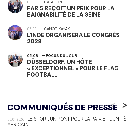
06.08
— NATATION
PARIS REÇOIT UN PRIX POUR LA
BAIGNABILITÉ DE LA SEINE
06.08
— CANOË-KAYAK
L'INDE ORGANISERA LE CONGRÈS
2028
05.08
— FOCUS DU JOUR
DÜSSELDORF, UN HÔTE
« EXCEPTIONNEL » POUR LE FLAG
FOOTBALL
05.08
— LUGE
LE RÊVE DE VOIR LA LUGE ALPINE
<
>
COMMUNIQUÉS DE PRESSE
AUX JO « N'EST PAS FINI »
LE SPORT, UN PONT POUR LA PAIX ET L’UNITÉ
06.04.2026
05.08
— TIR À L'ARC
AFRICAINE
DES MONDIAUX À BRISBANE SUR LA
ROUTE DES JO 2032