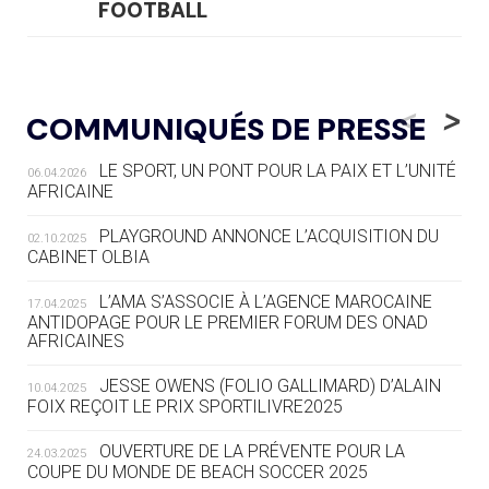
FOOTBALL
05.08
— LUGE
LE RÊVE DE VOIR LA LUGE ALPINE
<
>
COMMUNIQUÉS DE PRESSE
AUX JO « N'EST PAS FINI »
LE SPORT, UN PONT POUR LA PAIX ET L’UNITÉ
06.04.2026
05.08
— TIR À L'ARC
AFRICAINE
DES MONDIAUX À BRISBANE SUR LA
ROUTE DES JO 2032
PLAYGROUND ANNONCE L’ACQUISITION DU
02.10.2025
CABINET OLBIA
05.08
— ALPES FRANÇAISES 2030
LE VILLAGE OLYMPIQUE DES ARAVIS
L’AMA S’ASSOCIE À L’AGENCE MAROCAINE
17.04.2025
SE DESSINE
ANTIDOPAGE POUR LE PREMIER FORUM DES ONAD
AFRICAINES
04.08
— FOCUS DU JOUR
JESSE OWENS (FOLIO GALLIMARD) D’ALAIN
10.04.2025
LE COJOP A TROUVÉ SON VILLAGE
FOIX REÇOIT LE PRIX SPORTILIVRE2025
OLYMPIQUE LYONNAIS
OUVERTURE DE LA PRÉVENTE POUR LA
24.03.2025
COUPE DU MONDE DE BEACH SOCCER 2025
04.08
— ALLEMAGNE