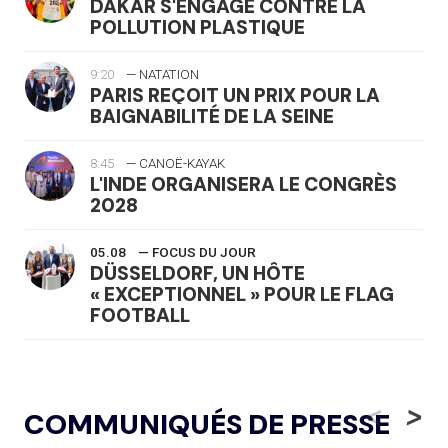
DAKAR S'ENGAGE CONTRE LA
POLLUTION PLASTIQUE
9:20
— NATATION
PARIS REÇOIT UN PRIX POUR LA
BAIGNABILITÉ DE LA SEINE
8:45
— CANOË-KAYAK
L'INDE ORGANISERA LE CONGRÈS
2028
05.08
— FOCUS DU JOUR
DÜSSELDORF, UN HÔTE
« EXCEPTIONNEL » POUR LE FLAG
FOOTBALL
05.08
— LUGE
LE RÊVE DE VOIR LA LUGE ALPINE
<
>
COMMUNIQUÉS DE PRESSE
AUX JO « N'EST PAS FINI »