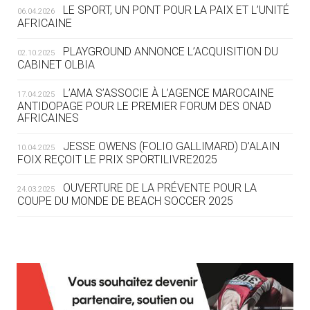
LE SPORT, UN PONT POUR LA PAIX ET L’UNITÉ
06.04.2026
05.08
— TIR À L'ARC
AFRICAINE
DES MONDIAUX À BRISBANE SUR LA
ROUTE DES JO 2032
PLAYGROUND ANNONCE L’ACQUISITION DU
02.10.2025
CABINET OLBIA
05.08
— ALPES FRANÇAISES 2030
LE VILLAGE OLYMPIQUE DES ARAVIS
L’AMA S’ASSOCIE À L’AGENCE MAROCAINE
17.04.2025
SE DESSINE
ANTIDOPAGE POUR LE PREMIER FORUM DES ONAD
AFRICAINES
04.08
— FOCUS DU JOUR
JESSE OWENS (FOLIO GALLIMARD) D’ALAIN
10.04.2025
LE COJOP A TROUVÉ SON VILLAGE
FOIX REÇOIT LE PRIX SPORTILIVRE2025
OLYMPIQUE LYONNAIS
OUVERTURE DE LA PRÉVENTE POUR LA
24.03.2025
COUPE DU MONDE DE BEACH SOCCER 2025
04.08
— ALLEMAGNE
« L'ALLEMAGNE PEUT DÉMONTRER
COMMENT ORGANISER DES JO
RESPONSABLES »
L’AMA FÉLICITE RICHARD POUND ET VALÉRIE
24.03.2025
FOURNEYRON, RÉCOMPENSÉS DE L’ORDRE OLYMPIQUE
L’AMA RECHERCHE DES HÔTES POUR LES
13.03.2025
04.08
— ESCRIME
RÉUNIONS DU CONSEIL DE FONDATION ET DU COMITÉ
LA FIE LANCE LES GRANDES
EXÉCUTIF