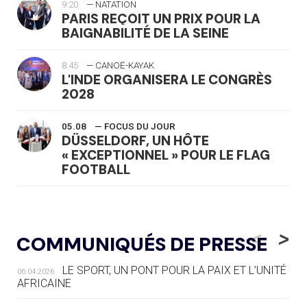
9:20
— NATATION
PARIS REÇOIT UN PRIX POUR LA
BAIGNABILITÉ DE LA SEINE
8:45
— CANOË-KAYAK
L'INDE ORGANISERA LE CONGRÈS
2028
05.08
— FOCUS DU JOUR
DÜSSELDORF, UN HÔTE
« EXCEPTIONNEL » POUR LE FLAG
FOOTBALL
05.08
— LUGE
LE RÊVE DE VOIR LA LUGE ALPINE
<
>
COMMUNIQUÉS DE PRESSE
AUX JO « N'EST PAS FINI »
LE SPORT, UN PONT POUR LA PAIX ET L’UNITÉ
06.04.2026
05.08
— TIR À L'ARC
AFRICAINE
DES MONDIAUX À BRISBANE SUR LA
ROUTE DES JO 2032