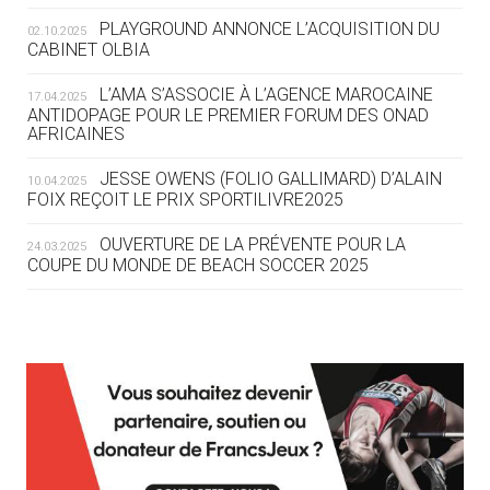
ROUTE DES JO 2032
PLAYGROUND ANNONCE L’ACQUISITION DU
02.10.2025
CABINET OLBIA
05.08
— ALPES FRANÇAISES 2030
LE VILLAGE OLYMPIQUE DES ARAVIS
L’AMA S’ASSOCIE À L’AGENCE MAROCAINE
17.04.2025
SE DESSINE
ANTIDOPAGE POUR LE PREMIER FORUM DES ONAD
AFRICAINES
04.08
— FOCUS DU JOUR
JESSE OWENS (FOLIO GALLIMARD) D’ALAIN
10.04.2025
LE COJOP A TROUVÉ SON VILLAGE
FOIX REÇOIT LE PRIX SPORTILIVRE2025
OLYMPIQUE LYONNAIS
OUVERTURE DE LA PRÉVENTE POUR LA
24.03.2025
COUPE DU MONDE DE BEACH SOCCER 2025
04.08
— ALLEMAGNE
« L'ALLEMAGNE PEUT DÉMONTRER
COMMENT ORGANISER DES JO
RESPONSABLES »
L’AMA FÉLICITE RICHARD POUND ET VALÉRIE
24.03.2025
FOURNEYRON, RÉCOMPENSÉS DE L’ORDRE OLYMPIQUE
L’AMA RECHERCHE DES HÔTES POUR LES
13.03.2025
04.08
— ESCRIME
RÉUNIONS DU CONSEIL DE FONDATION ET DU COMITÉ
LA FIE LANCE LES GRANDES
EXÉCUTIF
MANŒUVRES EN VUE DES JO
APPEL À CANDIDATURES DE L’AMA POUR LES
12.03.2025