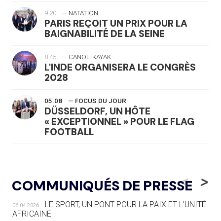
9:20
— NATATION
PARIS REÇOIT UN PRIX POUR LA
BAIGNABILITÉ DE LA SEINE
8:45
— CANOË-KAYAK
L'INDE ORGANISERA LE CONGRÈS
2028
05.08
— FOCUS DU JOUR
DÜSSELDORF, UN HÔTE
« EXCEPTIONNEL » POUR LE FLAG
FOOTBALL
05.08
— LUGE
LE RÊVE DE VOIR LA LUGE ALPINE
<
>
COMMUNIQUÉS DE PRESSE
AUX JO « N'EST PAS FINI »
LE SPORT, UN PONT POUR LA PAIX ET L’UNITÉ
06.04.2026
05.08
— TIR À L'ARC
AFRICAINE
DES MONDIAUX À BRISBANE SUR LA