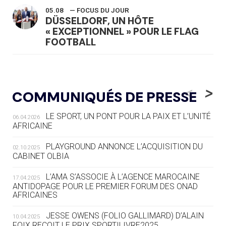
05.08
— FOCUS DU JOUR
DÜSSELDORF, UN HÔTE
« EXCEPTIONNEL » POUR LE FLAG
FOOTBALL
05.08
— LUGE
LE RÊVE DE VOIR LA LUGE ALPINE
<
>
COMMUNIQUÉS DE PRESSE
AUX JO « N'EST PAS FINI »
LE SPORT, UN PONT POUR LA PAIX ET L’UNITÉ
06.04.2026
05.08
— TIR À L'ARC
AFRICAINE
DES MONDIAUX À BRISBANE SUR LA
ROUTE DES JO 2032
PLAYGROUND ANNONCE L’ACQUISITION DU
02.10.2025
CABINET OLBIA
05.08
— ALPES FRANÇAISES 2030
LE VILLAGE OLYMPIQUE DES ARAVIS
L’AMA S’ASSOCIE À L’AGENCE MAROCAINE
17.04.2025
SE DESSINE
ANTIDOPAGE POUR LE PREMIER FORUM DES ONAD
AFRICAINES
04.08
— FOCUS DU JOUR
JESSE OWENS (FOLIO GALLIMARD) D’ALAIN
10.04.2025
LE COJOP A TROUVÉ SON VILLAGE
FOIX REÇOIT LE PRIX SPORTILIVRE2025