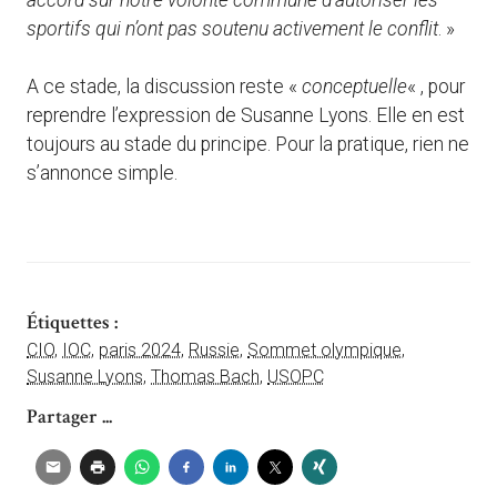
accord sur notre volonté commune d’autoriser les
sportifs qui n’ont pas soutenu activement le conflit
. »
A ce stade, la discussion reste «
conceptuelle
« , pour
reprendre l’expression de Susanne Lyons. Elle en est
toujours au stade du principe. Pour la pratique, rien ne
s’annonce simple.
Étiquettes :
CIO
,
IOC
,
paris 2024
,
Russie
,
Sommet olympique
,
Susanne Lyons
,
Thomas Bach
,
USOPC
Partager ...