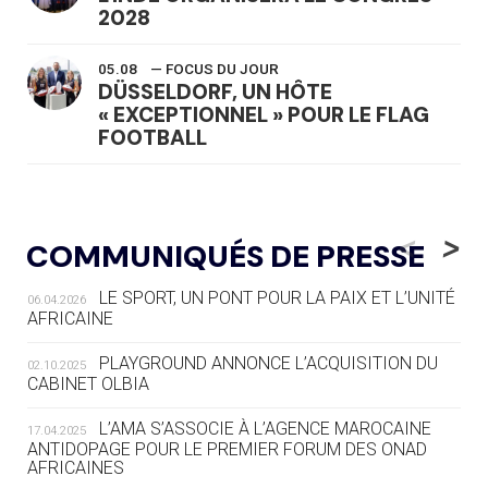
2028
05.08
— FOCUS DU JOUR
DÜSSELDORF, UN HÔTE
« EXCEPTIONNEL » POUR LE FLAG
FOOTBALL
05.08
— LUGE
LE RÊVE DE VOIR LA LUGE ALPINE
<
>
COMMUNIQUÉS DE PRESSE
AUX JO « N'EST PAS FINI »
LE SPORT, UN PONT POUR LA PAIX ET L’UNITÉ
06.04.2026
05.08
— TIR À L'ARC
AFRICAINE
DES MONDIAUX À BRISBANE SUR LA
ROUTE DES JO 2032
PLAYGROUND ANNONCE L’ACQUISITION DU
02.10.2025
CABINET OLBIA
05.08
— ALPES FRANÇAISES 2030
LE VILLAGE OLYMPIQUE DES ARAVIS
L’AMA S’ASSOCIE À L’AGENCE MAROCAINE
17.04.2025
SE DESSINE
ANTIDOPAGE POUR LE PREMIER FORUM DES ONAD
AFRICAINES