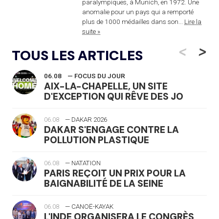
paralympiques, à Munich, en 1972. Une
anomalie pour un pays qui a remporté
plus de 1000 médailles dans son...
Lire la
suite »
<
>
TOUS LES ARTICLES
06.08
— FOCUS DU JOUR
AIX-LA-CHAPELLE, UN SITE
D'EXCEPTION QUI RÊVE DES JO
06.08
— DAKAR 2026
DAKAR S'ENGAGE CONTRE LA
POLLUTION PLASTIQUE
06.08
— NATATION
PARIS REÇOIT UN PRIX POUR LA
BAIGNABILITÉ DE LA SEINE
06.08
— CANOË-KAYAK
L'INDE ORGANISERA LE CONGRÈS