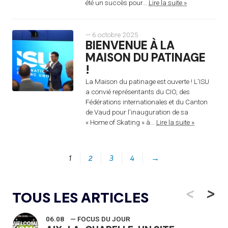
été un succès pour...
Lire la suite »
— 6 octobre 2025
BIENVENUE À LA
MAISON DU PATINAGE
!
La Maison du patinage est ouverte ! L’ISU
a convié représentants du CIO, des
Fédérations internationales et du Canton
de Vaud pour l’inauguration de sa
« Home of Skating » à...
Lire la suite »
1
2
3
4
→
<
>
TOUS LES ARTICLES
06.08
— FOCUS DU JOUR