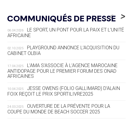
05.08
— LUGE
LE RÊVE DE VOIR LA LUGE ALPINE
<
>
COMMUNIQUÉS DE PRESSE
AUX JO « N'EST PAS FINI »
LE SPORT, UN PONT POUR LA PAIX ET L’UNITÉ
06.04.2026
05.08
— TIR À L'ARC
AFRICAINE
DES MONDIAUX À BRISBANE SUR LA
ROUTE DES JO 2032
PLAYGROUND ANNONCE L’ACQUISITION DU
02.10.2025
CABINET OLBIA
05.08
— ALPES FRANÇAISES 2030
LE VILLAGE OLYMPIQUE DES ARAVIS
L’AMA S’ASSOCIE À L’AGENCE MAROCAINE
17.04.2025
SE DESSINE
ANTIDOPAGE POUR LE PREMIER FORUM DES ONAD
AFRICAINES
04.08
— FOCUS DU JOUR
JESSE OWENS (FOLIO GALLIMARD) D’ALAIN
10.04.2025
LE COJOP A TROUVÉ SON VILLAGE
FOIX REÇOIT LE PRIX SPORTILIVRE2025
OLYMPIQUE LYONNAIS
OUVERTURE DE LA PRÉVENTE POUR LA
24.03.2025
COUPE DU MONDE DE BEACH SOCCER 2025
04.08
— ALLEMAGNE
« L'ALLEMAGNE PEUT DÉMONTRER
COMMENT ORGANISER DES JO
RESPONSABLES »
L’AMA FÉLICITE RICHARD POUND ET VALÉRIE
24.03.2025