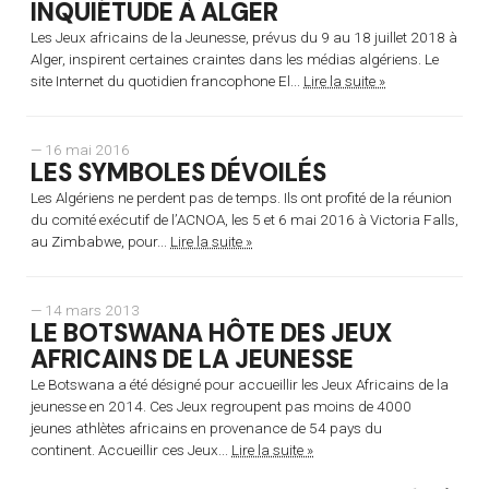
INQUIÉTUDE À ALGER
Les Jeux africains de la Jeunesse, prévus du 9 au 18 juillet 2018 à
Alger, inspirent certaines craintes dans les médias algériens. Le
site Internet du quotidien francophone El...
Lire la suite »
— 16 mai 2016
LES SYMBOLES DÉVOILÉS
Les Algériens ne perdent pas de temps. Ils ont profité de la réunion
du comité exécutif de l’ACNOA, les 5 et 6 mai 2016 à Victoria Falls,
au Zimbabwe, pour...
Lire la suite »
— 14 mars 2013
LE BOTSWANA HÔTE DES JEUX
AFRICAINS DE LA JEUNESSE
Le Botswana a été désigné pour accueillir les Jeux Africains de la
jeunesse en 2014. Ces Jeux regroupent pas moins de 4000
jeunes athlètes africains en provenance de 54 pays du
continent. Accueillir ces Jeux...
Lire la suite »