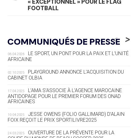
« EXCEPTIONNEL » POUR LE FLAG
FOOTBALL
05.08
— LUGE
LE RÊVE DE VOIR LA LUGE ALPINE
<
>
COMMUNIQUÉS DE PRESSE
AUX JO « N'EST PAS FINI »
LE SPORT, UN PONT POUR LA PAIX ET L’UNITÉ
06.04.2026
05.08
— TIR À L'ARC
AFRICAINE
DES MONDIAUX À BRISBANE SUR LA
ROUTE DES JO 2032
PLAYGROUND ANNONCE L’ACQUISITION DU
02.10.2025
CABINET OLBIA
05.08
— ALPES FRANÇAISES 2030
LE VILLAGE OLYMPIQUE DES ARAVIS
L’AMA S’ASSOCIE À L’AGENCE MAROCAINE
17.04.2025
SE DESSINE
ANTIDOPAGE POUR LE PREMIER FORUM DES ONAD
AFRICAINES
04.08
— FOCUS DU JOUR
JESSE OWENS (FOLIO GALLIMARD) D’ALAIN
10.04.2025
LE COJOP A TROUVÉ SON VILLAGE
FOIX REÇOIT LE PRIX SPORTILIVRE2025
OLYMPIQUE LYONNAIS
OUVERTURE DE LA PRÉVENTE POUR LA
24.03.2025
04.08
— ALLEMAGNE