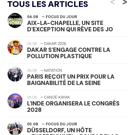
<
>
TOUS LES ARTICLES
06.08
— FOCUS DU JOUR
AIX-LA-CHAPELLE, UN SITE
D'EXCEPTION QUI RÊVE DES JO
06.08
— DAKAR 2026
DAKAR S'ENGAGE CONTRE LA
POLLUTION PLASTIQUE
06.08
— NATATION
PARIS REÇOIT UN PRIX POUR LA
BAIGNABILITÉ DE LA SEINE
06.08
— CANOË-KAYAK
L'INDE ORGANISERA LE CONGRÈS
2028
05.08
— FOCUS DU JOUR
DÜSSELDORF, UN HÔTE