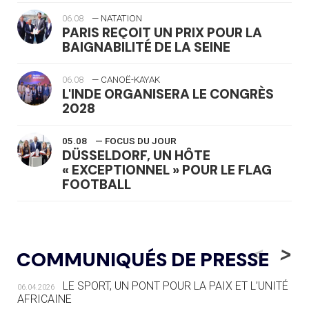
06.08
— NATATION
PARIS REÇOIT UN PRIX POUR LA
BAIGNABILITÉ DE LA SEINE
06.08
— CANOË-KAYAK
L'INDE ORGANISERA LE CONGRÈS
2028
05.08
— FOCUS DU JOUR
DÜSSELDORF, UN HÔTE
« EXCEPTIONNEL » POUR LE FLAG
FOOTBALL
05.08
— LUGE
LE RÊVE DE VOIR LA LUGE ALPINE
<
>
COMMUNIQUÉS DE PRESSE
AUX JO « N'EST PAS FINI »
LE SPORT, UN PONT POUR LA PAIX ET L’UNITÉ
06.04.2026
05.08
— TIR À L'ARC
AFRICAINE
DES MONDIAUX À BRISBANE SUR LA