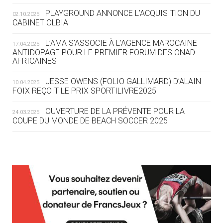
ROUTE DES JO 2032
PLAYGROUND ANNONCE L’ACQUISITION DU
02.10.2025
CABINET OLBIA
05.08
— ALPES FRANÇAISES 2030
LE VILLAGE OLYMPIQUE DES ARAVIS
L’AMA S’ASSOCIE À L’AGENCE MAROCAINE
17.04.2025
SE DESSINE
ANTIDOPAGE POUR LE PREMIER FORUM DES ONAD
AFRICAINES
04.08
— FOCUS DU JOUR
JESSE OWENS (FOLIO GALLIMARD) D’ALAIN
10.04.2025
LE COJOP A TROUVÉ SON VILLAGE
FOIX REÇOIT LE PRIX SPORTILIVRE2025
OLYMPIQUE LYONNAIS
OUVERTURE DE LA PRÉVENTE POUR LA
24.03.2025
COUPE DU MONDE DE BEACH SOCCER 2025
04.08
— ALLEMAGNE
« L'ALLEMAGNE PEUT DÉMONTRER
COMMENT ORGANISER DES JO
RESPONSABLES »
L’AMA FÉLICITE RICHARD POUND ET VALÉRIE
24.03.2025
FOURNEYRON, RÉCOMPENSÉS DE L’ORDRE OLYMPIQUE
L’AMA RECHERCHE DES HÔTES POUR LES
13.03.2025
04.08
— ESCRIME
RÉUNIONS DU CONSEIL DE FONDATION ET DU COMITÉ
LA FIE LANCE LES GRANDES
EXÉCUTIF
MANŒUVRES EN VUE DES JO
APPEL À CANDIDATURES DE L’AMA POUR LES
12.03.2025