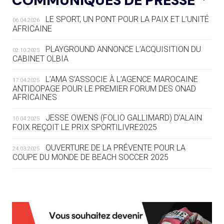
COMMUNIQUÉS DE PRESSE
LE SPORT, UN PONT POUR LA PAIX ET L’UNITÉ
06.04.2026
05.08
— TIR À L'ARC
AFRICAINE
DES MONDIAUX À BRISBANE SUR LA
ROUTE DES JO 2032
PLAYGROUND ANNONCE L’ACQUISITION DU
02.10.2025
CABINET OLBIA
05.08
— ALPES FRANÇAISES 2030
LE VILLAGE OLYMPIQUE DES ARAVIS
L’AMA S’ASSOCIE À L’AGENCE MAROCAINE
17.04.2025
SE DESSINE
ANTIDOPAGE POUR LE PREMIER FORUM DES ONAD
AFRICAINES
04.08
— FOCUS DU JOUR
JESSE OWENS (FOLIO GALLIMARD) D’ALAIN
10.04.2025
LE COJOP A TROUVÉ SON VILLAGE
FOIX REÇOIT LE PRIX SPORTILIVRE2025
OLYMPIQUE LYONNAIS
OUVERTURE DE LA PRÉVENTE POUR LA
24.03.2025
COUPE DU MONDE DE BEACH SOCCER 2025
04.08
— ALLEMAGNE
« L'ALLEMAGNE PEUT DÉMONTRER
COMMENT ORGANISER DES JO
RESPONSABLES »
L’AMA FÉLICITE RICHARD POUND ET VALÉRIE
24.03.2025
FOURNEYRON, RÉCOMPENSÉS DE L’ORDRE OLYMPIQUE
L’AMA RECHERCHE DES HÔTES POUR LES
13.03.2025
04.08
— ESCRIME