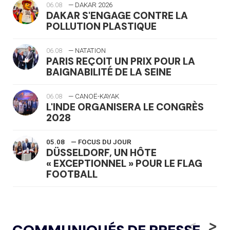
06.08
— DAKAR 2026
DAKAR S'ENGAGE CONTRE LA
POLLUTION PLASTIQUE
06.08
— NATATION
PARIS REÇOIT UN PRIX POUR LA
BAIGNABILITÉ DE LA SEINE
06.08
— CANOË-KAYAK
L'INDE ORGANISERA LE CONGRÈS
2028
05.08
— FOCUS DU JOUR
DÜSSELDORF, UN HÔTE
« EXCEPTIONNEL » POUR LE FLAG
FOOTBALL
05.08
— LUGE
LE RÊVE DE VOIR LA LUGE ALPINE
<
>
AUX JO « N'EST PAS FINI »