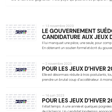
— 13 novembre 2023
LE GOUVERNEMENT SUÉDO
CANDIDATURE AUX JEUX D
Il lui manquait une pièce, une seule, pour compl
En obtenant un soutien formel et écrit du gouve
— 2 novembre 2023
POUR LES JEUX D’HIVER 2
Elle est désormais réduite à trois postulants, to
prendre un brutal coup d’accélérateur. A moins
— 16 juin 2023
POUR LES JEUX D’HIVER 2
Il était temps. A une année et quelques poignées
de s’éclaircir. Un candidat longtemps annoncé.