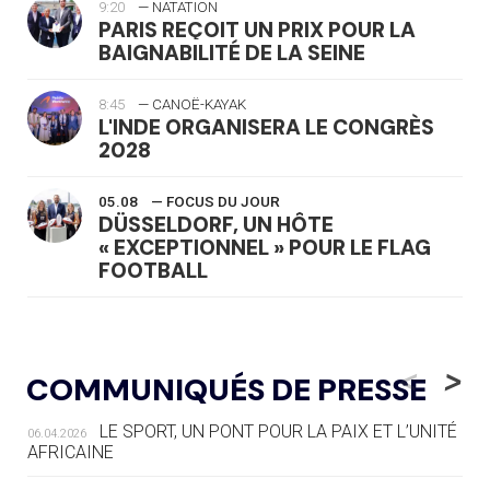
9:20
— NATATION
PARIS REÇOIT UN PRIX POUR LA
BAIGNABILITÉ DE LA SEINE
8:45
— CANOË-KAYAK
L'INDE ORGANISERA LE CONGRÈS
2028
05.08
— FOCUS DU JOUR
DÜSSELDORF, UN HÔTE
« EXCEPTIONNEL » POUR LE FLAG
FOOTBALL
05.08
— LUGE
LE RÊVE DE VOIR LA LUGE ALPINE
<
>
COMMUNIQUÉS DE PRESSE
AUX JO « N'EST PAS FINI »
LE SPORT, UN PONT POUR LA PAIX ET L’UNITÉ
06.04.2026
05.08
— TIR À L'ARC
AFRICAINE
DES MONDIAUX À BRISBANE SUR LA
ROUTE DES JO 2032