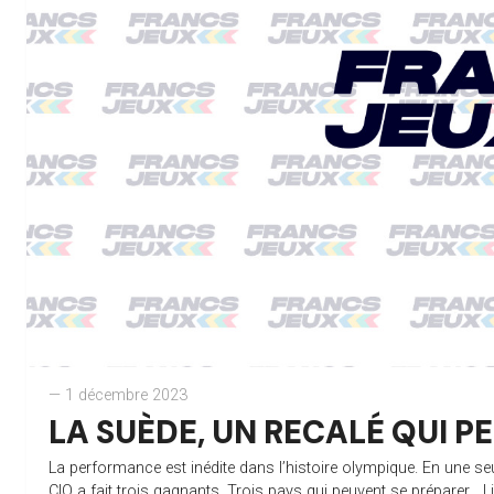
— 1 décembre 2023
LA SUÈDE, UN RECALÉ QUI 
La performance est inédite dans l’histoire olympique. En une s
CIO a fait trois gagnants. Trois pays qui peuvent se préparer...
L