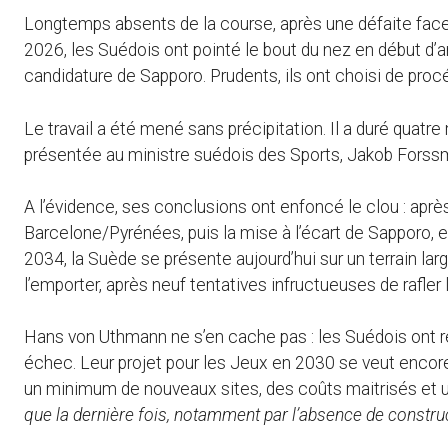
Longtemps absents de la course, après une défaite face 
2026, les Suédois ont pointé le bout du nez en début d’
candidature de Sapporo. Prudents, ils ont choisi de proc
Le travail a été mené sans précipitation. Il a duré quatre
présentée au ministre suédois des Sports, Jakob Forss
A l’évidence, ses conclusions ont enfoncé le clou : aprè
Barcelone/Pyrénées, puis la mise à l’écart de Sapporo, et 
2034, la Suède se présente aujourd’hui sur un terrain l
l’emporter, après neuf tentatives infructueuses de rafler 
Hans von Uthmann ne s’en cache pas : les Suédois ont ret
échec. Leur projet pour les Jeux en 2030 se veut enco
un minimum de nouveaux sites, des coûts maitrisés et u
que la dernière fois, notamment par l’absence de constru