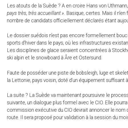
Les atouts de la Suède ? A en croire Hans von Uthmann
pays très, très accueillant ».
Basique, certes. Mais il n’en
nombre de candidats officiellement déclarés étant aujour
Le dossier suédois n’est pas encore formellement bouclé.
sports d’hiver dans le pays, où les infrastructures exi
Les disciplines de glace seraient concentrées à Stockhol
ski alpin et le snowboard à Åre et Östersund.
Faute de posséder une piste de bobsleigh, luge et skele
la Lettonie, pays voisin, doté d’un équipement suffisant à
La suite ? La Suède va maintenant poursuivre le processu
suivante, un dialogue plus formel avec le CIO. Elle pourrai
commission exécutive du CIO devrait annoncer le nom d
route. Il sera proposé pour validation à la session du mo