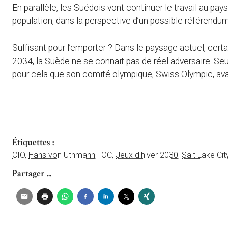
En parallèle, les Suédois vont continuer le travail au pay
population, dans la perspective d’un possible référendum,
Suffisant pour l’emporter ? Dans le paysage actuel, cert
2034, la Suède ne se connait pas de réel adversaire. Seule
pour cela que son comité olympique, Swiss Olympic, avan
Étiquettes :
CIO
,
Hans von Uthmann
,
IOC
,
Jeux d'hiver 2030
,
Salt Lake Ci
Partager ...