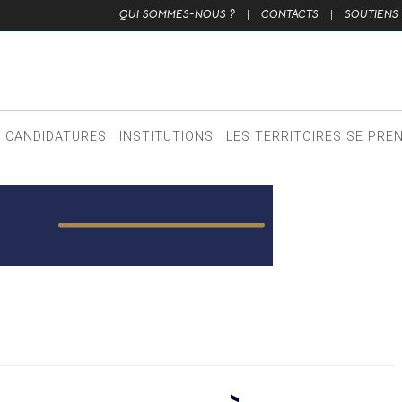
QUI SOMMES-NOUS ?
|
CONTACTS
|
SOUTIENS
CANDIDATURES
INSTITUTIONS
LES TERRITOIRES SE PRE