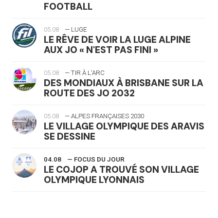
FOOTBALL
05.08
— LUGE
LE RÊVE DE VOIR LA LUGE ALPINE
AUX JO « N'EST PAS FINI »
05.08
— TIR À L'ARC
DES MONDIAUX À BRISBANE SUR LA
ROUTE DES JO 2032
05.08
— ALPES FRANÇAISES 2030
LE VILLAGE OLYMPIQUE DES ARAVIS
SE DESSINE
04.08
— FOCUS DU JOUR
LE COJOP A TROUVÉ SON VILLAGE
OLYMPIQUE LYONNAIS
04.08
— ALLEMAGNE