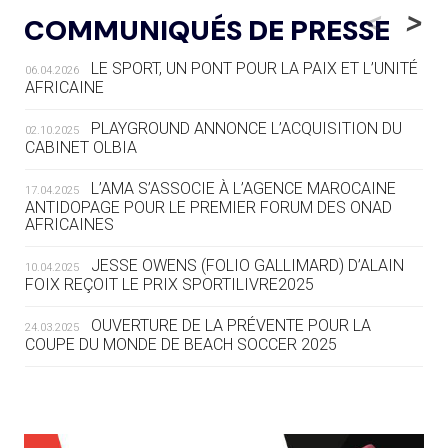
« L'ALLEMAGNE PEUT DÉMONTRER
<
>
COMMUNIQUÉS DE PRESSE
COMMENT ORGANISER DES JO
RESPONSABLES »
LE SPORT, UN PONT POUR LA PAIX ET L’UNITÉ
06.04.2026
AFRICAINE
04.08
— ESCRIME
LA FIE LANCE LES GRANDES
PLAYGROUND ANNONCE L’ACQUISITION DU
02.10.2025
MANŒUVRES EN VUE DES JO
CABINET OLBIA
04.08
— DAKAR 2026
L’AMA S’ASSOCIE À L’AGENCE MAROCAINE
17.04.2025
DES FRESQUES CÉLÈBRENT LES JOJ
ANTIDOPAGE POUR LE PREMIER FORUM DES ONAD
AFRICAINES
03.08
—
JESSE OWENS (FOLIO GALLIMARD) D’ALAIN
10.04.2025
« PARIS 2024 M'A INSPIRÉ POUR
FOIX REÇOIT LE PRIX SPORTILIVRE2025
CRÉER UN PERSONNAGE »
OUVERTURE DE LA PRÉVENTE POUR LA
24.03.2025
COUPE DU MONDE DE BEACH SOCCER 2025
03.08
— CROATIE
JOSIP VARVODIC ÉLU PRÉSIDENT
DU CNO
L’AMA FÉLICITE RICHARD POUND ET VALÉRIE
24.03.2025
FOURNEYRON, RÉCOMPENSÉS DE L’ORDRE OLYMPIQUE