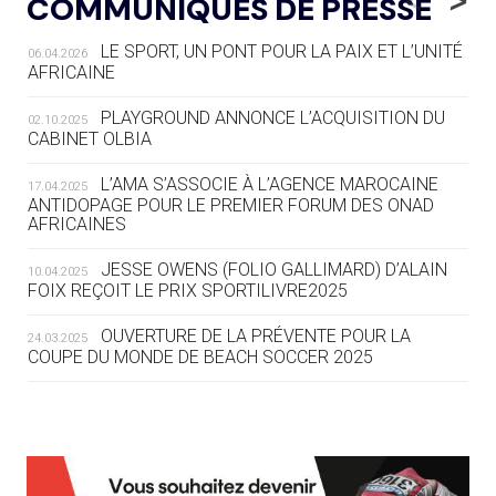
COMMUNIQUÉS DE PRESSE
AUX JO « N'EST PAS FINI »
LE SPORT, UN PONT POUR LA PAIX ET L’UNITÉ
06.04.2026
05.08
— TIR À L'ARC
AFRICAINE
DES MONDIAUX À BRISBANE SUR LA
ROUTE DES JO 2032
PLAYGROUND ANNONCE L’ACQUISITION DU
02.10.2025
CABINET OLBIA
05.08
— ALPES FRANÇAISES 2030
LE VILLAGE OLYMPIQUE DES ARAVIS
L’AMA S’ASSOCIE À L’AGENCE MAROCAINE
17.04.2025
SE DESSINE
ANTIDOPAGE POUR LE PREMIER FORUM DES ONAD
AFRICAINES
04.08
— FOCUS DU JOUR
JESSE OWENS (FOLIO GALLIMARD) D’ALAIN
10.04.2025
LE COJOP A TROUVÉ SON VILLAGE
FOIX REÇOIT LE PRIX SPORTILIVRE2025
OLYMPIQUE LYONNAIS
OUVERTURE DE LA PRÉVENTE POUR LA
24.03.2025
COUPE DU MONDE DE BEACH SOCCER 2025
04.08
— ALLEMAGNE
« L'ALLEMAGNE PEUT DÉMONTRER
COMMENT ORGANISER DES JO
RESPONSABLES »
L’AMA FÉLICITE RICHARD POUND ET VALÉRIE
24.03.2025
FOURNEYRON, RÉCOMPENSÉS DE L’ORDRE OLYMPIQUE
L’AMA RECHERCHE DES HÔTES POUR LES
13.03.2025