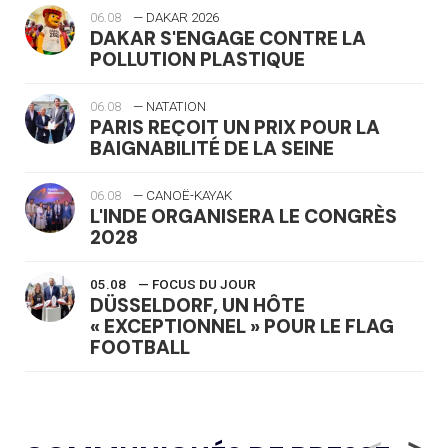
06.08
— DAKAR 2026
DAKAR S'ENGAGE CONTRE LA
POLLUTION PLASTIQUE
06.08
— NATATION
PARIS REÇOIT UN PRIX POUR LA
BAIGNABILITÉ DE LA SEINE
06.08
— CANOË-KAYAK
L'INDE ORGANISERA LE CONGRÈS
2028
05.08
— FOCUS DU JOUR
DÜSSELDORF, UN HÔTE
« EXCEPTIONNEL » POUR LE FLAG
FOOTBALL
05.08
— LUGE
LE RÊVE DE VOIR LA LUGE ALPINE
<
>