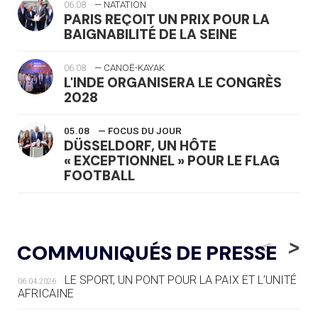
06.08
— NATATION
PARIS REÇOIT UN PRIX POUR LA
BAIGNABILITÉ DE LA SEINE
06.08
— CANOË-KAYAK
L'INDE ORGANISERA LE CONGRÈS
2028
05.08
— FOCUS DU JOUR
DÜSSELDORF, UN HÔTE
« EXCEPTIONNEL » POUR LE FLAG
FOOTBALL
05.08
— LUGE
LE RÊVE DE VOIR LA LUGE ALPINE
<
>
COMMUNIQUÉS DE PRESSE
AUX JO « N'EST PAS FINI »
LE SPORT, UN PONT POUR LA PAIX ET L’UNITÉ
06.04.2026
05.08
— TIR À L'ARC
AFRICAINE
DES MONDIAUX À BRISBANE SUR LA
ROUTE DES JO 2032