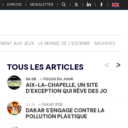
|
EMPLOIS
|
NEWSLETTER
|
|
|
|
|
NNENT AUX JEUX
LE MONDE DE L’ESCRIME
ARCHIVES
<
>
TOUS LES ARTICLES
06.08
— FOCUS DU JOUR
AIX-LA-CHAPELLE, UN SITE
D'EXCEPTION QUI RÊVE DES JO
06.08
— DAKAR 2026
DAKAR S'ENGAGE CONTRE LA
POLLUTION PLASTIQUE