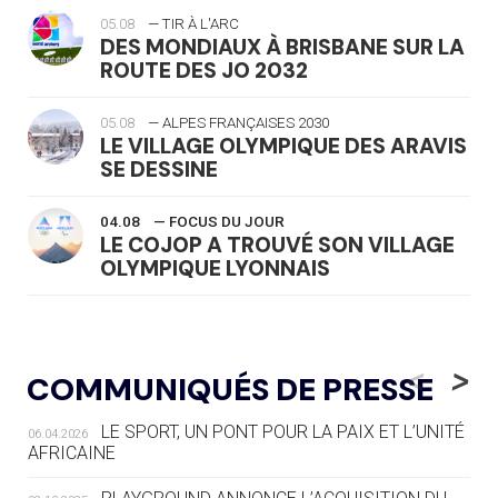
05.08
— TIR À L'ARC
DES MONDIAUX À BRISBANE SUR LA
ROUTE DES JO 2032
05.08
— ALPES FRANÇAISES 2030
LE VILLAGE OLYMPIQUE DES ARAVIS
SE DESSINE
04.08
— FOCUS DU JOUR
LE COJOP A TROUVÉ SON VILLAGE
OLYMPIQUE LYONNAIS
04.08
— ALLEMAGNE
« L'ALLEMAGNE PEUT DÉMONTRER
<
>
COMMUNIQUÉS DE PRESSE
COMMENT ORGANISER DES JO
RESPONSABLES »
LE SPORT, UN PONT POUR LA PAIX ET L’UNITÉ
06.04.2026
AFRICAINE
04.08
— ESCRIME
LA FIE LANCE LES GRANDES