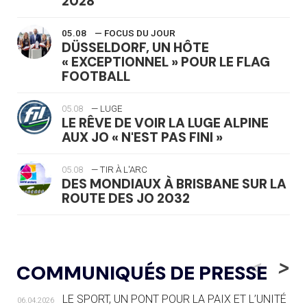
2028
05.08
— FOCUS DU JOUR
DÜSSELDORF, UN HÔTE
« EXCEPTIONNEL » POUR LE FLAG
FOOTBALL
05.08
— LUGE
LE RÊVE DE VOIR LA LUGE ALPINE
AUX JO « N'EST PAS FINI »
05.08
— TIR À L'ARC
DES MONDIAUX À BRISBANE SUR LA
ROUTE DES JO 2032
05.08
— ALPES FRANÇAISES 2030
LE VILLAGE OLYMPIQUE DES ARAVIS
<
>
COMMUNIQUÉS DE PRESSE
SE DESSINE
LE SPORT, UN PONT POUR LA PAIX ET L’UNITÉ
06.04.2026
04.08
— FOCUS DU JOUR