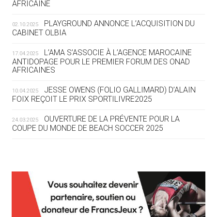
AFRICAINE
LE COJOP A TROUVÉ SON VILLAGE
OLYMPIQUE LYONNAIS
PLAYGROUND ANNONCE L’ACQUISITION DU
02.10.2025
CABINET OLBIA
04.08
— ALLEMAGNE
« L'ALLEMAGNE PEUT DÉMONTRER
L’AMA S’ASSOCIE À L’AGENCE MAROCAINE
17.04.2025
COMMENT ORGANISER DES JO
ANTIDOPAGE POUR LE PREMIER FORUM DES ONAD
AFRICAINES
RESPONSABLES »
JESSE OWENS (FOLIO GALLIMARD) D’ALAIN
10.04.2025
04.08
— ESCRIME
FOIX REÇOIT LE PRIX SPORTILIVRE2025
LA FIE LANCE LES GRANDES
MANŒUVRES EN VUE DES JO
OUVERTURE DE LA PRÉVENTE POUR LA
24.03.2025
COUPE DU MONDE DE BEACH SOCCER 2025
04.08
— DAKAR 2026
DES FRESQUES CÉLÈBRENT LES JOJ
L’AMA FÉLICITE RICHARD POUND ET VALÉRIE
24.03.2025
FOURNEYRON, RÉCOMPENSÉS DE L’ORDRE OLYMPIQUE
03.08
—
L’AMA RECHERCHE DES HÔTES POUR LES
13.03.2025
« PARIS 2024 M'A INSPIRÉ POUR
RÉUNIONS DU CONSEIL DE FONDATION ET DU COMITÉ
CRÉER UN PERSONNAGE »
EXÉCUTIF