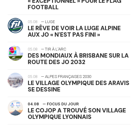
« EXCEPTIONNEL » POUR LE FLAG
FOOTBALL
05.08
— LUGE
LE RÊVE DE VOIR LA LUGE ALPINE
AUX JO « N'EST PAS FINI »
05.08
— TIR À L'ARC
DES MONDIAUX À BRISBANE SUR LA
ROUTE DES JO 2032
05.08
— ALPES FRANÇAISES 2030
LE VILLAGE OLYMPIQUE DES ARAVIS
SE DESSINE
04.08
— FOCUS DU JOUR
LE COJOP A TROUVÉ SON VILLAGE
OLYMPIQUE LYONNAIS
04.08
— ALLEMAGNE