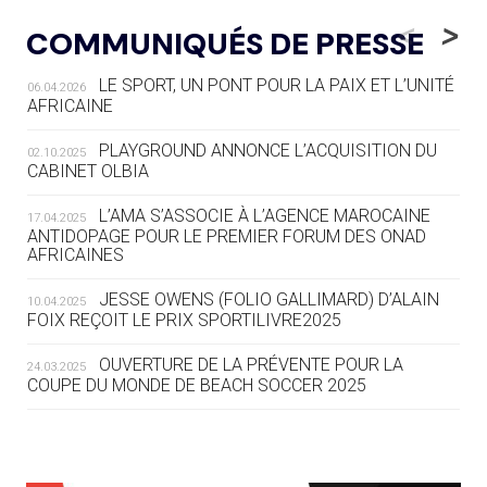
« L'ALLEMAGNE PEUT DÉMONTRER
<
>
COMMUNIQUÉS DE PRESSE
COMMENT ORGANISER DES JO
RESPONSABLES »
LE SPORT, UN PONT POUR LA PAIX ET L’UNITÉ
06.04.2026
AFRICAINE
04.08
— ESCRIME
LA FIE LANCE LES GRANDES
PLAYGROUND ANNONCE L’ACQUISITION DU
02.10.2025
MANŒUVRES EN VUE DES JO
CABINET OLBIA
04.08
— DAKAR 2026
L’AMA S’ASSOCIE À L’AGENCE MAROCAINE
17.04.2025
DES FRESQUES CÉLÈBRENT LES JOJ
ANTIDOPAGE POUR LE PREMIER FORUM DES ONAD
AFRICAINES
03.08
—
JESSE OWENS (FOLIO GALLIMARD) D’ALAIN
10.04.2025
« PARIS 2024 M'A INSPIRÉ POUR
FOIX REÇOIT LE PRIX SPORTILIVRE2025
CRÉER UN PERSONNAGE »
OUVERTURE DE LA PRÉVENTE POUR LA
24.03.2025
COUPE DU MONDE DE BEACH SOCCER 2025
03.08
— CROATIE
JOSIP VARVODIC ÉLU PRÉSIDENT
DU CNO
L’AMA FÉLICITE RICHARD POUND ET VALÉRIE
24.03.2025
FOURNEYRON, RÉCOMPENSÉS DE L’ORDRE OLYMPIQUE