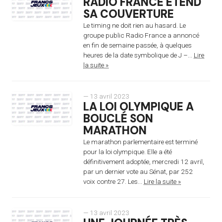
RADIO FRANCE ÉTEND
SA COUVERTURE
Le timing ne doit rien au hasard. Le
groupe public Radio France a annoncé
en fin de semaine passée, à quelques
heures de la date symbolique de J –...
Lire
la suite »
— 13 avril 2023
LA LOI OLYMPIQUE A
BOUCLÉ SON
MARATHON
Le marathon parlementaire est terminé
pour la loi olympique. Elle a été
définitivement adoptée, mercredi 12 avril,
par un dernier vote au Sénat, par 252
voix contre 27. Les...
Lire la suite »
— 13 avril 2023