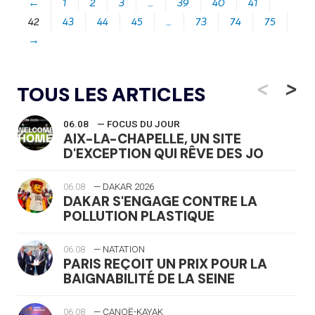
←
1
2
3
…
39
40
41
42
43
44
45
…
73
74
75
→
<
>
TOUS LES ARTICLES
06.08
— FOCUS DU JOUR
AIX-LA-CHAPELLE, UN SITE
D'EXCEPTION QUI RÊVE DES JO
06.08
— DAKAR 2026
DAKAR S'ENGAGE CONTRE LA
POLLUTION PLASTIQUE
06.08
— NATATION
PARIS REÇOIT UN PRIX POUR LA
BAIGNABILITÉ DE LA SEINE
06.08
— CANOË-KAYAK