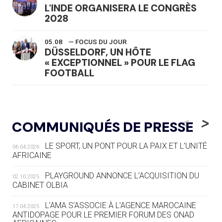
L'INDE ORGANISERA LE CONGRÈS
2028
05.08
— FOCUS DU JOUR
DÜSSELDORF, UN HÔTE
« EXCEPTIONNEL » POUR LE FLAG
FOOTBALL
05.08
— LUGE
LE RÊVE DE VOIR LA LUGE ALPINE
<
>
COMMUNIQUÉS DE PRESSE
AUX JO « N'EST PAS FINI »
LE SPORT, UN PONT POUR LA PAIX ET L’UNITÉ
06.04.2026
05.08
— TIR À L'ARC
AFRICAINE
DES MONDIAUX À BRISBANE SUR LA
ROUTE DES JO 2032
PLAYGROUND ANNONCE L’ACQUISITION DU
02.10.2025
CABINET OLBIA
05.08
— ALPES FRANÇAISES 2030
LE VILLAGE OLYMPIQUE DES ARAVIS
L’AMA S’ASSOCIE À L’AGENCE MAROCAINE
17.04.2025
SE DESSINE
ANTIDOPAGE POUR LE PREMIER FORUM DES ONAD