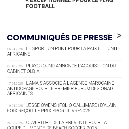
« EXCEPTIONNEL » POUR LE FLAG
FOOTBALL
05.08
— LUGE
LE RÊVE DE VOIR LA LUGE ALPINE
<
>
COMMUNIQUÉS DE PRESSE
AUX JO « N'EST PAS FINI »
LE SPORT, UN PONT POUR LA PAIX ET L’UNITÉ
06.04.2026
05.08
— TIR À L'ARC
AFRICAINE
DES MONDIAUX À BRISBANE SUR LA
ROUTE DES JO 2032
PLAYGROUND ANNONCE L’ACQUISITION DU
02.10.2025
CABINET OLBIA
05.08
— ALPES FRANÇAISES 2030
LE VILLAGE OLYMPIQUE DES ARAVIS
L’AMA S’ASSOCIE À L’AGENCE MAROCAINE
17.04.2025
SE DESSINE
ANTIDOPAGE POUR LE PREMIER FORUM DES ONAD
AFRICAINES
04.08
— FOCUS DU JOUR
JESSE OWENS (FOLIO GALLIMARD) D’ALAIN
10.04.2025
LE COJOP A TROUVÉ SON VILLAGE
FOIX REÇOIT LE PRIX SPORTILIVRE2025
OLYMPIQUE LYONNAIS
OUVERTURE DE LA PRÉVENTE POUR LA
24.03.2025
COUPE DU MONDE DE BEACH SOCCER 2025
04.08
— ALLEMAGNE