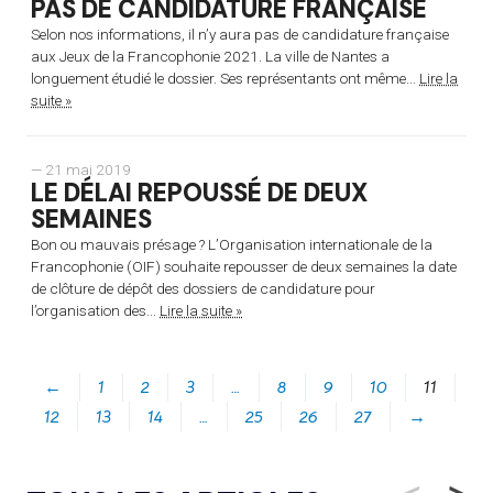
PAS DE CANDIDATURE FRANÇAISE
Selon nos informations, il n’y aura pas de candidature française
aux Jeux de la Francophonie 2021. La ville de Nantes a
longuement étudié le dossier. Ses représentants ont même...
Lire la
suite »
— 21 mai 2019
LE DÉLAI REPOUSSÉ DE DEUX
SEMAINES
Bon ou mauvais présage ? L’Organisation internationale de la
Francophonie (OIF) souhaite repousser de deux semaines la date
de clôture de dépôt des dossiers de candidature pour
l’organisation des...
Lire la suite »
←
1
2
3
…
8
9
10
11
12
13
14
…
25
26
27
→
<
>