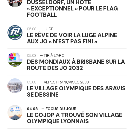
DÜSSELDORF, UN HÔTE
« EXCEPTIONNEL » POUR LE FLAG
FOOTBALL
05.08
— LUGE
LE RÊVE DE VOIR LA LUGE ALPINE
AUX JO « N'EST PAS FINI »
05.08
— TIR À L'ARC
DES MONDIAUX À BRISBANE SUR LA
ROUTE DES JO 2032
05.08
— ALPES FRANÇAISES 2030
LE VILLAGE OLYMPIQUE DES ARAVIS
SE DESSINE
04.08
— FOCUS DU JOUR
LE COJOP A TROUVÉ SON VILLAGE
OLYMPIQUE LYONNAIS