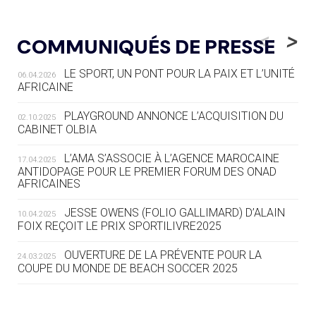
04.08
— ALLEMAGNE
« L'ALLEMAGNE PEUT DÉMONTRER
<
>
COMMUNIQUÉS DE PRESSE
COMMENT ORGANISER DES JO
RESPONSABLES »
LE SPORT, UN PONT POUR LA PAIX ET L’UNITÉ
06.04.2026
AFRICAINE
04.08
— ESCRIME
LA FIE LANCE LES GRANDES
PLAYGROUND ANNONCE L’ACQUISITION DU
02.10.2025
MANŒUVRES EN VUE DES JO
CABINET OLBIA
04.08
— DAKAR 2026
L’AMA S’ASSOCIE À L’AGENCE MAROCAINE
17.04.2025
DES FRESQUES CÉLÈBRENT LES JOJ
ANTIDOPAGE POUR LE PREMIER FORUM DES ONAD
AFRICAINES
03.08
—
JESSE OWENS (FOLIO GALLIMARD) D’ALAIN
10.04.2025
« PARIS 2024 M'A INSPIRÉ POUR
FOIX REÇOIT LE PRIX SPORTILIVRE2025
CRÉER UN PERSONNAGE »
OUVERTURE DE LA PRÉVENTE POUR LA
24.03.2025
COUPE DU MONDE DE BEACH SOCCER 2025
03.08
— CROATIE
JOSIP VARVODIC ÉLU PRÉSIDENT
DU CNO
L’AMA FÉLICITE RICHARD POUND ET VALÉRIE
24.03.2025