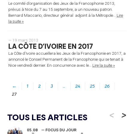
Le comité d’organisation des Jeux de la Francophonie 2013,
prévus à Nice du 7 au 15 septembre, a un nouveau patron.
Bernard Maccario, directeur général adjoint à la Métropole...
Lire
la suite »
— 19 mars 2013
LA CÔTE D’IVOIRE EN 2017
La Côte d’Ivoire accueillera les Jeux de la Francophonie en 2017, a
annoncé le Conseil Permanent de la Francophonie qui se tenait à
Nice vendredi dernier. En concurrence avec le...
Lire la suite »
←
1
2
3
…
24
25
26
27
<
>
TOUS LES ARTICLES
05.08
— FOCUS DU JOUR