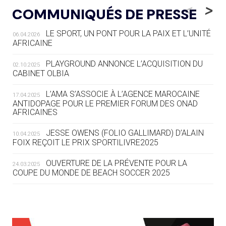
LE RÊVE DE VOIR LA LUGE ALPINE
<
>
COMMUNIQUÉS DE PRESSE
AUX JO « N'EST PAS FINI »
LE SPORT, UN PONT POUR LA PAIX ET L’UNITÉ
06.04.2026
05.08
— TIR À L'ARC
AFRICAINE
DES MONDIAUX À BRISBANE SUR LA
ROUTE DES JO 2032
PLAYGROUND ANNONCE L’ACQUISITION DU
02.10.2025
CABINET OLBIA
05.08
— ALPES FRANÇAISES 2030
LE VILLAGE OLYMPIQUE DES ARAVIS
L’AMA S’ASSOCIE À L’AGENCE MAROCAINE
17.04.2025
SE DESSINE
ANTIDOPAGE POUR LE PREMIER FORUM DES ONAD
AFRICAINES
04.08
— FOCUS DU JOUR
JESSE OWENS (FOLIO GALLIMARD) D’ALAIN
10.04.2025
LE COJOP A TROUVÉ SON VILLAGE
FOIX REÇOIT LE PRIX SPORTILIVRE2025
OLYMPIQUE LYONNAIS
OUVERTURE DE LA PRÉVENTE POUR LA
24.03.2025
COUPE DU MONDE DE BEACH SOCCER 2025
04.08
— ALLEMAGNE
« L'ALLEMAGNE PEUT DÉMONTRER
COMMENT ORGANISER DES JO
RESPONSABLES »
L’AMA FÉLICITE RICHARD POUND ET VALÉRIE
24.03.2025
FOURNEYRON, RÉCOMPENSÉS DE L’ORDRE OLYMPIQUE