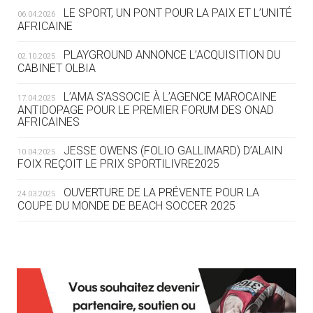
LE SPORT, UN PONT POUR LA PAIX ET L’UNITÉ
06.04.2026
AFRICAINE
04.08
— ESCRIME
LA FIE LANCE LES GRANDES
PLAYGROUND ANNONCE L’ACQUISITION DU
02.10.2025
MANŒUVRES EN VUE DES JO
CABINET OLBIA
04.08
— DAKAR 2026
L’AMA S’ASSOCIE À L’AGENCE MAROCAINE
17.04.2025
DES FRESQUES CÉLÈBRENT LES JOJ
ANTIDOPAGE POUR LE PREMIER FORUM DES ONAD
AFRICAINES
03.08
—
JESSE OWENS (FOLIO GALLIMARD) D’ALAIN
10.04.2025
« PARIS 2024 M'A INSPIRÉ POUR
FOIX REÇOIT LE PRIX SPORTILIVRE2025
CRÉER UN PERSONNAGE »
OUVERTURE DE LA PRÉVENTE POUR LA
24.03.2025
COUPE DU MONDE DE BEACH SOCCER 2025
03.08
— CROATIE
JOSIP VARVODIC ÉLU PRÉSIDENT
DU CNO
L’AMA FÉLICITE RICHARD POUND ET VALÉRIE
24.03.2025
FOURNEYRON, RÉCOMPENSÉS DE L’ORDRE OLYMPIQUE
03.08
— DAKAR 2026
L’AMA RECHERCHE DES HÔTES POUR LES
13.03.2025
ON CONNAÎT LA PREMIÈRE
RÉUNIONS DU CONSEIL DE FONDATION ET DU COMITÉ
PORTEUSE DE LA FLAMME