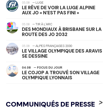
05.08
— LUGE
LE RÊVE DE VOIR LA LUGE ALPINE
AUX JO « N'EST PAS FINI »
05.08
— TIR À L'ARC
DES MONDIAUX À BRISBANE SUR LA
ROUTE DES JO 2032
05.08
— ALPES FRANÇAISES 2030
LE VILLAGE OLYMPIQUE DES ARAVIS
SE DESSINE
04.08
— FOCUS DU JOUR
LE COJOP A TROUVÉ SON VILLAGE
OLYMPIQUE LYONNAIS
04.08
— ALLEMAGNE
« L'ALLEMAGNE PEUT DÉMONTRER
<
>
COMMUNIQUÉS DE PRESSE
COMMENT ORGANISER DES JO
RESPONSABLES »