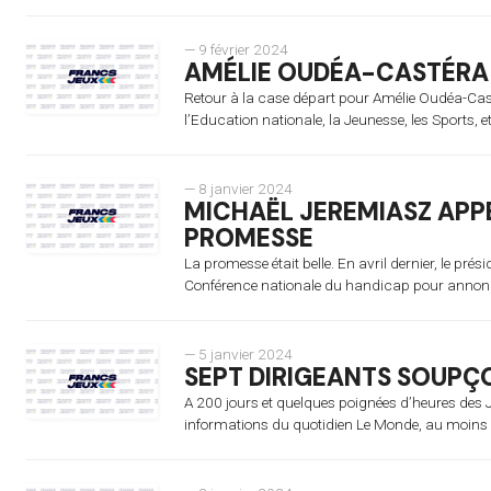
— 9 février 2024
AMÉLIE OUDÉA-CASTÉRA
Retour à la case départ pour Amélie Oudéa-Cast
l’Education nationale, la Jeunesse, les Sports, e
— 8 janvier 2024
MICHAËL JEREMIASZ APP
PROMESSE
La promesse était belle. En avril dernier, le p
Conférence nationale du handicap pour annonce
— 5 janvier 2024
SEPT DIRIGEANTS SOUPÇ
A 200 jours et quelques poignées d’heures des Je
informations du quotidien Le Monde, au moins s