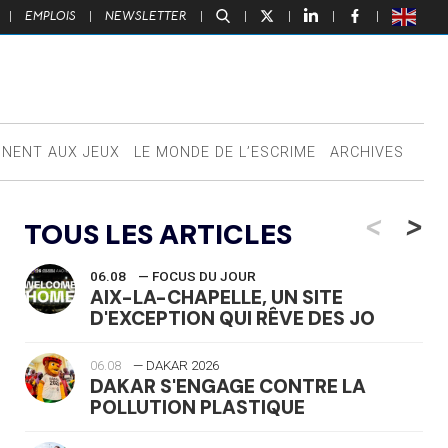
|
EMPLOIS
|
NEWSLETTER
|
|
|
|
|
NNENT AUX JEUX
LE MONDE DE L’ESCRIME
ARCHIVES
<
>
TOUS LES ARTICLES
06.08
— FOCUS DU JOUR
AIX-LA-CHAPELLE, UN SITE
D'EXCEPTION QUI RÊVE DES JO
06.08
— DAKAR 2026
DAKAR S'ENGAGE CONTRE LA
POLLUTION PLASTIQUE