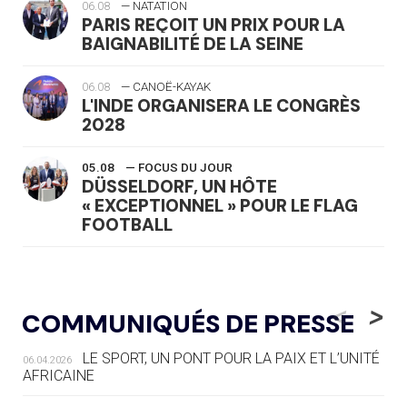
06.08
— NATATION
PARIS REÇOIT UN PRIX POUR LA
BAIGNABILITÉ DE LA SEINE
06.08
— CANOË-KAYAK
L'INDE ORGANISERA LE CONGRÈS
2028
05.08
— FOCUS DU JOUR
DÜSSELDORF, UN HÔTE
« EXCEPTIONNEL » POUR LE FLAG
FOOTBALL
05.08
— LUGE
LE RÊVE DE VOIR LA LUGE ALPINE
<
>
COMMUNIQUÉS DE PRESSE
AUX JO « N'EST PAS FINI »
LE SPORT, UN PONT POUR LA PAIX ET L’UNITÉ
06.04.2026
05.08
— TIR À L'ARC
AFRICAINE
DES MONDIAUX À BRISBANE SUR LA
ROUTE DES JO 2032