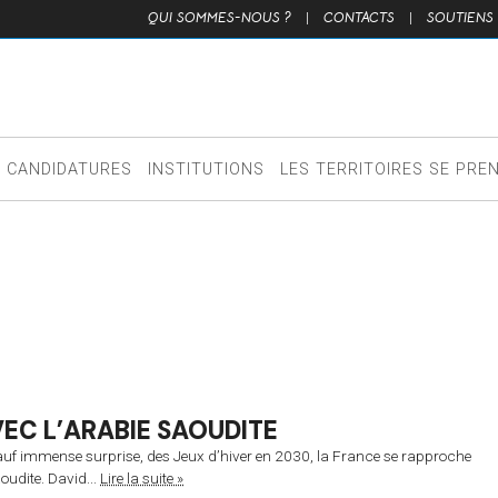
QUI SOMMES-NOUS ?
|
CONTACTS
|
SOUTIENS
CANDIDATURES
INSTITUTIONS
LES TERRITOIRES SE PRE
VEC L’ARABIE SAOUDITE
sauf immense surprise, des Jeux d’hiver en 2030, la France se rapproche
oudite. David...
Lire la suite »