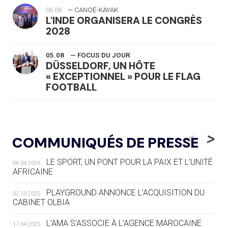
06.08
— CANOË-KAYAK
L'INDE ORGANISERA LE CONGRÈS
2028
05.08
— FOCUS DU JOUR
DÜSSELDORF, UN HÔTE
« EXCEPTIONNEL » POUR LE FLAG
FOOTBALL
05.08
— LUGE
LE RÊVE DE VOIR LA LUGE ALPINE
<
>
COMMUNIQUÉS DE PRESSE
AUX JO « N'EST PAS FINI »
LE SPORT, UN PONT POUR LA PAIX ET L’UNITÉ
06.04.2026
05.08
— TIR À L'ARC
AFRICAINE
DES MONDIAUX À BRISBANE SUR LA
ROUTE DES JO 2032
PLAYGROUND ANNONCE L’ACQUISITION DU
02.10.2025
CABINET OLBIA
05.08
— ALPES FRANÇAISES 2030
LE VILLAGE OLYMPIQUE DES ARAVIS
L’AMA S’ASSOCIE À L’AGENCE MAROCAINE
17.04.2025