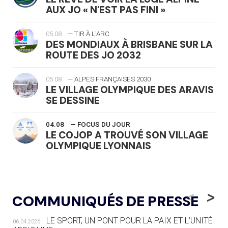
AUX JO « N'EST PAS FINI »
05.08
— TIR À L'ARC
DES MONDIAUX À BRISBANE SUR LA
ROUTE DES JO 2032
05.08
— ALPES FRANÇAISES 2030
LE VILLAGE OLYMPIQUE DES ARAVIS
SE DESSINE
04.08
— FOCUS DU JOUR
LE COJOP A TROUVÉ SON VILLAGE
OLYMPIQUE LYONNAIS
04.08
— ALLEMAGNE
« L'ALLEMAGNE PEUT DÉMONTRER
<
>
COMMUNIQUÉS DE PRESSE
COMMENT ORGANISER DES JO
RESPONSABLES »
LE SPORT, UN PONT POUR LA PAIX ET L’UNITÉ
06.04.2026