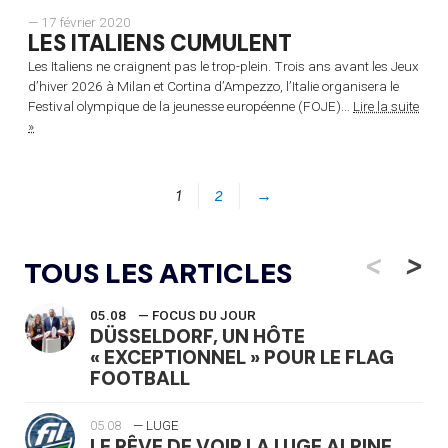
— 17 février 2020
LES ITALIENS CUMULENT
Les Italiens ne craignent pas le trop-plein. Trois ans avant les Jeux
d’hiver 2026 à Milan et Cortina d’Ampezzo, l’Italie organisera le
Festival olympique de la jeunesse européenne (FOJE)...
Lire la suite
»
1
2
→
<
>
TOUS LES ARTICLES
05.08
— FOCUS DU JOUR
DÜSSELDORF, UN HÔTE
« EXCEPTIONNEL » POUR LE FLAG
FOOTBALL
05.08
— LUGE
LE RÊVE DE VOIR LA LUGE ALPINE