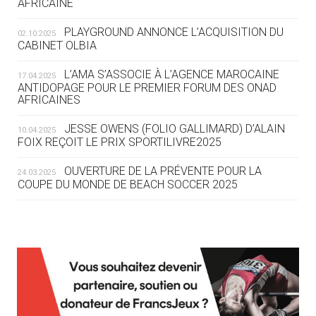
AFRICAINE
04.08
— ESCRIME
LA FIE LANCE LES GRANDES
PLAYGROUND ANNONCE L’ACQUISITION DU
02.10.2025
MANŒUVRES EN VUE DES JO
CABINET OLBIA
04.08
— DAKAR 2026
L’AMA S’ASSOCIE À L’AGENCE MAROCAINE
17.04.2025
DES FRESQUES CÉLÈBRENT LES JOJ
ANTIDOPAGE POUR LE PREMIER FORUM DES ONAD
AFRICAINES
03.08
—
JESSE OWENS (FOLIO GALLIMARD) D’ALAIN
10.04.2025
« PARIS 2024 M'A INSPIRÉ POUR
FOIX REÇOIT LE PRIX SPORTILIVRE2025
CRÉER UN PERSONNAGE »
OUVERTURE DE LA PRÉVENTE POUR LA
24.03.2025
COUPE DU MONDE DE BEACH SOCCER 2025
03.08
— CROATIE
JOSIP VARVODIC ÉLU PRÉSIDENT
DU CNO
L’AMA FÉLICITE RICHARD POUND ET VALÉRIE
24.03.2025
FOURNEYRON, RÉCOMPENSÉS DE L’ORDRE OLYMPIQUE
03.08
— DAKAR 2026
L’AMA RECHERCHE DES HÔTES POUR LES
13.03.2025
ON CONNAÎT LA PREMIÈRE
RÉUNIONS DU CONSEIL DE FONDATION ET DU COMITÉ
PORTEUSE DE LA FLAMME
EXÉCUTIF