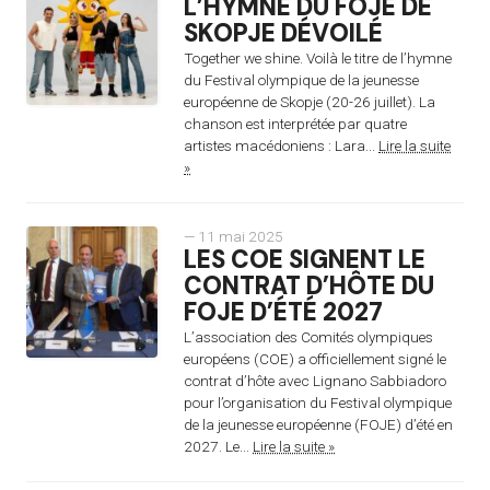
L’HYMNE DU FOJE DE
SKOPJE DÉVOILÉ
Together we shine. Voilà le titre de l’hymne
du Festival olympique de la jeunesse
européenne de Skopje (20-26 juillet). La
chanson est interprétée par quatre
artistes macédoniens : Lara...
Lire la suite
»
— 11 mai 2025
LES COE SIGNENT LE
CONTRAT D’HÔTE DU
FOJE D’ÉTÉ 2027
L’association des Comités olympiques
européens (COE) a officiellement signé le
contrat d’hôte avec Lignano Sabbiadoro
pour l’organisation du Festival olympique
de la jeunesse européenne (FOJE) d’été en
2027. Le...
Lire la suite »