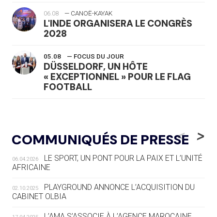
06.08
— CANOË-KAYAK
L'INDE ORGANISERA LE CONGRÈS
2028
05.08
— FOCUS DU JOUR
DÜSSELDORF, UN HÔTE
« EXCEPTIONNEL » POUR LE FLAG
FOOTBALL
05.08
— LUGE
LE RÊVE DE VOIR LA LUGE ALPINE
<
>
COMMUNIQUÉS DE PRESSE
AUX JO « N'EST PAS FINI »
LE SPORT, UN PONT POUR LA PAIX ET L’UNITÉ
06.04.2026
05.08
— TIR À L'ARC
AFRICAINE
DES MONDIAUX À BRISBANE SUR LA
ROUTE DES JO 2032
PLAYGROUND ANNONCE L’ACQUISITION DU
02.10.2025
CABINET OLBIA
05.08
— ALPES FRANÇAISES 2030
LE VILLAGE OLYMPIQUE DES ARAVIS
L’AMA S’ASSOCIE À L’AGENCE MAROCAINE