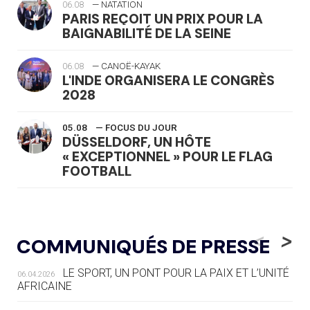
06.08
— NATATION
PARIS REÇOIT UN PRIX POUR LA
BAIGNABILITÉ DE LA SEINE
06.08
— CANOË-KAYAK
L'INDE ORGANISERA LE CONGRÈS
2028
05.08
— FOCUS DU JOUR
DÜSSELDORF, UN HÔTE
« EXCEPTIONNEL » POUR LE FLAG
FOOTBALL
05.08
— LUGE
LE RÊVE DE VOIR LA LUGE ALPINE
<
>
COMMUNIQUÉS DE PRESSE
AUX JO « N'EST PAS FINI »
LE SPORT, UN PONT POUR LA PAIX ET L’UNITÉ
06.04.2026
05.08
— TIR À L'ARC
AFRICAINE
DES MONDIAUX À BRISBANE SUR LA
ROUTE DES JO 2032