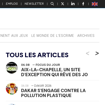
|
EMPLOIS
|
NEWSLETTER
|
|
|
|
|
NNENT AUX JEUX
LE MONDE DE L’ESCRIME
ARCHIVES
<
>
TOUS LES ARTICLES
06.08
— FOCUS DU JOUR
AIX-LA-CHAPELLE, UN SITE
D'EXCEPTION QUI RÊVE DES JO
06.08
— DAKAR 2026
DAKAR S'ENGAGE CONTRE LA
POLLUTION PLASTIQUE