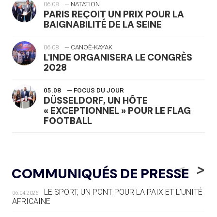
06.08
— NATATION
PARIS REÇOIT UN PRIX POUR LA
BAIGNABILITÉ DE LA SEINE
06.08
— CANOË-KAYAK
L'INDE ORGANISERA LE CONGRÈS
2028
05.08
— FOCUS DU JOUR
DÜSSELDORF, UN HÔTE
« EXCEPTIONNEL » POUR LE FLAG
FOOTBALL
05.08
— LUGE
LE RÊVE DE VOIR LA LUGE ALPINE
<
>
COMMUNIQUÉS DE PRESSE
AUX JO « N'EST PAS FINI »
LE SPORT, UN PONT POUR LA PAIX ET L’UNITÉ
06.04.2026
05.08
— TIR À L'ARC
AFRICAINE
DES MONDIAUX À BRISBANE SUR LA
ROUTE DES JO 2032