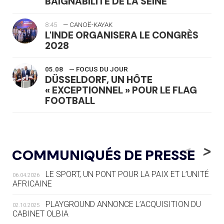
BAIGNABILITÉ DE LA SEINE
8:45
— CANOË-KAYAK
L'INDE ORGANISERA LE CONGRÈS
2028
05.08
— FOCUS DU JOUR
DÜSSELDORF, UN HÔTE
« EXCEPTIONNEL » POUR LE FLAG
FOOTBALL
05.08
— LUGE
LE RÊVE DE VOIR LA LUGE ALPINE
<
>
COMMUNIQUÉS DE PRESSE
AUX JO « N'EST PAS FINI »
LE SPORT, UN PONT POUR LA PAIX ET L’UNITÉ
06.04.2026
05.08
— TIR À L'ARC
AFRICAINE
DES MONDIAUX À BRISBANE SUR LA
ROUTE DES JO 2032
PLAYGROUND ANNONCE L’ACQUISITION DU
02.10.2025
CABINET OLBIA
05.08
— ALPES FRANÇAISES 2030