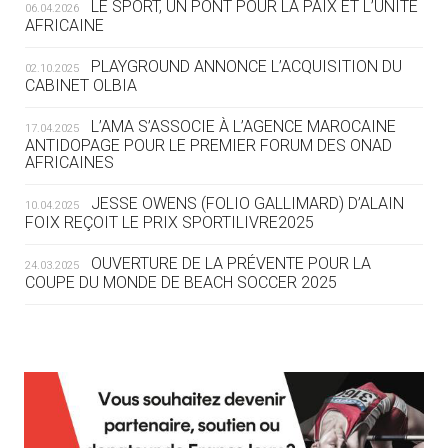
LE SPORT, UN PONT POUR LA PAIX ET L’UNITÉ
06.04.2026
05.08
— TIR À L'ARC
AFRICAINE
DES MONDIAUX À BRISBANE SUR LA
ROUTE DES JO 2032
PLAYGROUND ANNONCE L’ACQUISITION DU
02.10.2025
CABINET OLBIA
05.08
— ALPES FRANÇAISES 2030
LE VILLAGE OLYMPIQUE DES ARAVIS
L’AMA S’ASSOCIE À L’AGENCE MAROCAINE
17.04.2025
SE DESSINE
ANTIDOPAGE POUR LE PREMIER FORUM DES ONAD
AFRICAINES
04.08
— FOCUS DU JOUR
JESSE OWENS (FOLIO GALLIMARD) D’ALAIN
10.04.2025
LE COJOP A TROUVÉ SON VILLAGE
FOIX REÇOIT LE PRIX SPORTILIVRE2025
OLYMPIQUE LYONNAIS
OUVERTURE DE LA PRÉVENTE POUR LA
24.03.2025
COUPE DU MONDE DE BEACH SOCCER 2025
04.08
— ALLEMAGNE
« L'ALLEMAGNE PEUT DÉMONTRER
COMMENT ORGANISER DES JO
RESPONSABLES »
L’AMA FÉLICITE RICHARD POUND ET VALÉRIE
24.03.2025
FOURNEYRON, RÉCOMPENSÉS DE L’ORDRE OLYMPIQUE
L’AMA RECHERCHE DES HÔTES POUR LES
13.03.2025
04.08
— ESCRIME
RÉUNIONS DU CONSEIL DE FONDATION ET DU COMITÉ
LA FIE LANCE LES GRANDES
EXÉCUTIF