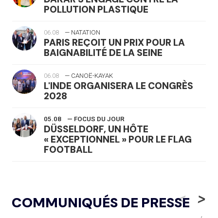
POLLUTION PLASTIQUE
06.08
— NATATION
PARIS REÇOIT UN PRIX POUR LA
BAIGNABILITÉ DE LA SEINE
06.08
— CANOË-KAYAK
L'INDE ORGANISERA LE CONGRÈS
2028
05.08
— FOCUS DU JOUR
DÜSSELDORF, UN HÔTE
« EXCEPTIONNEL » POUR LE FLAG
FOOTBALL
05.08
— LUGE
LE RÊVE DE VOIR LA LUGE ALPINE
<
>
COMMUNIQUÉS DE PRESSE
AUX JO « N'EST PAS FINI »