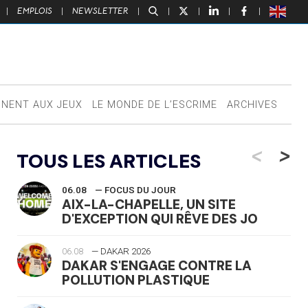
|
EMPLOIS
|
NEWSLETTER
|
|
|
|
|
NNENT AUX JEUX
LE MONDE DE L’ESCRIME
ARCHIVES
<
>
TOUS LES ARTICLES
06.08
— FOCUS DU JOUR
AIX-LA-CHAPELLE, UN SITE
D'EXCEPTION QUI RÊVE DES JO
06.08
— DAKAR 2026
DAKAR S'ENGAGE CONTRE LA
POLLUTION PLASTIQUE