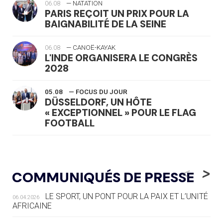
06.08
— NATATION
PARIS REÇOIT UN PRIX POUR LA
BAIGNABILITÉ DE LA SEINE
06.08
— CANOË-KAYAK
L'INDE ORGANISERA LE CONGRÈS
2028
05.08
— FOCUS DU JOUR
DÜSSELDORF, UN HÔTE
« EXCEPTIONNEL » POUR LE FLAG
FOOTBALL
05.08
— LUGE
LE RÊVE DE VOIR LA LUGE ALPINE
<
>
COMMUNIQUÉS DE PRESSE
AUX JO « N'EST PAS FINI »
LE SPORT, UN PONT POUR LA PAIX ET L’UNITÉ
06.04.2026
05.08
— TIR À L'ARC
AFRICAINE
DES MONDIAUX À BRISBANE SUR LA
ROUTE DES JO 2032