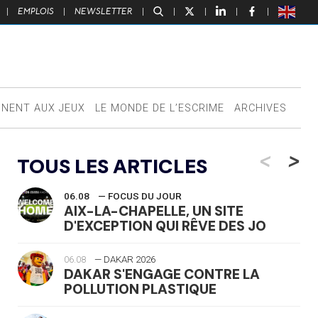
|
EMPLOIS
|
NEWSLETTER
|
|
|
|
|
NNENT AUX JEUX
LE MONDE DE L’ESCRIME
ARCHIVES
<
>
TOUS LES ARTICLES
06.08
— FOCUS DU JOUR
AIX-LA-CHAPELLE, UN SITE
D'EXCEPTION QUI RÊVE DES JO
06.08
— DAKAR 2026
DAKAR S'ENGAGE CONTRE LA
POLLUTION PLASTIQUE