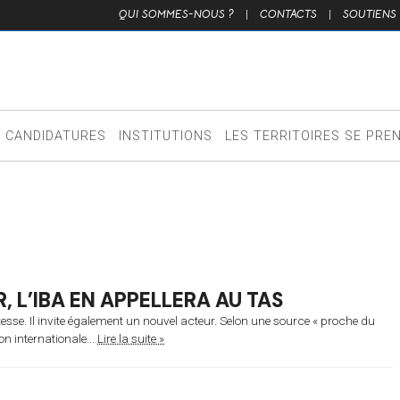
QUI SOMMES-NOUS ?
|
CONTACTS
|
SOUTIENS
CANDIDATURES
INSTITUTIONS
LES TERRITOIRES SE PRE
, L’IBA EN APPELLERA AU TAS
itesse. Il invite également un nouvel acteur. Selon une source « proche du
on internationale...
Lire la suite »