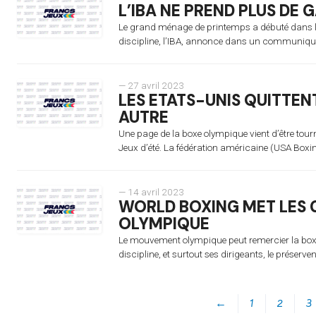
L’IBA NE PREND PLUS DE 
Le grand ménage de printemps a débuté dans la
discipline, l’IBA, annonce dans un communiqué a
— 27 avril 2023
LES ETATS-UNIS QUITTEN
AUTRE
Une page de la boxe olympique vient d’être tourné
Jeux d’été. La fédération américaine (USA Boxin
— 14 avril 2023
WORLD BOXING MET LES 
OLYMPIQUE
Le mouvement olympique peut remercier la boxe e
discipline, et surtout ses dirigeants, le préserven
←
1
2
3