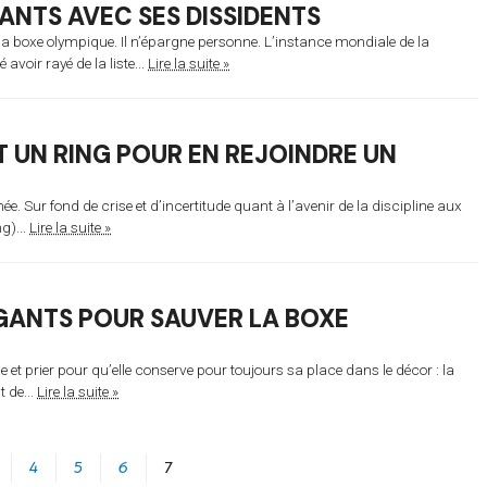
GANTS AVEC SES DISSIDENTS
 boxe olympique. Il n’épargne personne. L’instance mondiale de la
voir rayé de la liste...
Lire la suite »
T UN RING POUR EN REJOINDRE UN
e. Sur fond de crise et d’incertitude quant à l’avenir de la discipline aux
g)...
Lire la suite »
GANTS POUR SAUVER LA BOXE
t prier pour qu’elle conserve pour toujours sa place dans le décor : la
t de...
Lire la suite »
4
5
6
7