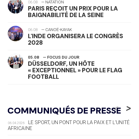
06.08
— NATATION
PARIS REÇOIT UN PRIX POUR LA
BAIGNABILITÉ DE LA SEINE
06.08
— CANOË-KAYAK
L'INDE ORGANISERA LE CONGRÈS
2028
05.08
— FOCUS DU JOUR
DÜSSELDORF, UN HÔTE
« EXCEPTIONNEL » POUR LE FLAG
FOOTBALL
05.08
— LUGE
LE RÊVE DE VOIR LA LUGE ALPINE
<
>
COMMUNIQUÉS DE PRESSE
AUX JO « N'EST PAS FINI »
LE SPORT, UN PONT POUR LA PAIX ET L’UNITÉ
06.04.2026
05.08
— TIR À L'ARC
AFRICAINE
DES MONDIAUX À BRISBANE SUR LA
ROUTE DES JO 2032