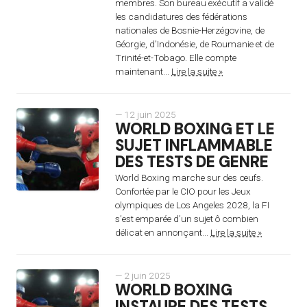
membres. Son bureau exécutif a validé
les candidatures des fédérations
nationales de Bosnie-Herzégovine, de
Géorgie, d’Indonésie, de Roumanie et de
Trinité-et-Tobago. Elle compte
maintenant...
Lire la suite »
— 12 juin 2025
WORLD BOXING ET LE
SUJET INFLAMMABLE
DES TESTS DE GENRE
World Boxing marche sur des œufs.
Confortée par le CIO pour les Jeux
olympiques de Los Angeles 2028, la FI
s’est emparée d’un sujet ô combien
délicat en annonçant...
Lire la suite »
— 2 juin 2025
WORLD BOXING
INSTAURE DES TESTS