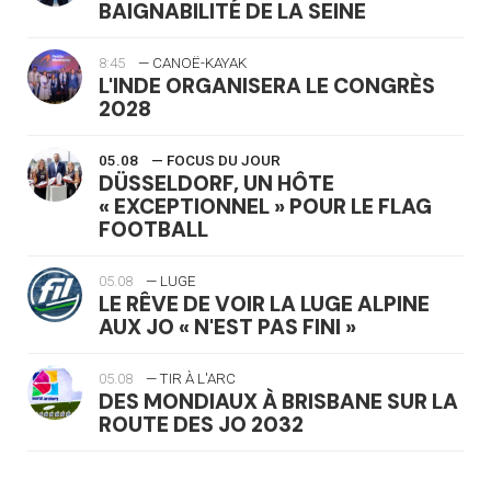
BAIGNABILITÉ DE LA SEINE
8:45
— CANOË-KAYAK
L'INDE ORGANISERA LE CONGRÈS
2028
05.08
— FOCUS DU JOUR
DÜSSELDORF, UN HÔTE
« EXCEPTIONNEL » POUR LE FLAG
FOOTBALL
05.08
— LUGE
LE RÊVE DE VOIR LA LUGE ALPINE
AUX JO « N'EST PAS FINI »
05.08
— TIR À L'ARC
DES MONDIAUX À BRISBANE SUR LA
ROUTE DES JO 2032