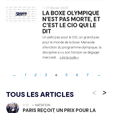
— 27 février 2025
LA BOXE OLYMPIQUE
N’EST PAS MORTE, ET
C’EST LE CIO QUI LE
DIT
Un petit pas pour le CIO, un grand pas
pour le monde de la boxe. Menacée
d’éviction du programme olympique, la
discipline a vu son horizon se dégager
mercredi....
Lire la suite »
←
1
2
3
4
5
6
7
→
<
>
TOUS LES ARTICLES
9:20
— NATATION
PARIS REÇOIT UN PRIX POUR LA