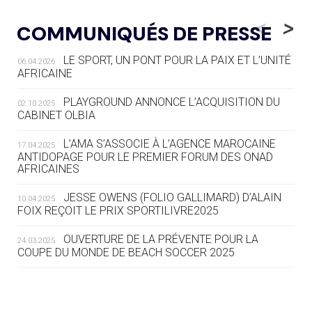
05.08
— ALPES FRANÇAISES 2030
LE VILLAGE OLYMPIQUE DES ARAVIS
<
>
COMMUNIQUÉS DE PRESSE
SE DESSINE
LE SPORT, UN PONT POUR LA PAIX ET L’UNITÉ
06.04.2026
04.08
— FOCUS DU JOUR
AFRICAINE
LE COJOP A TROUVÉ SON VILLAGE
OLYMPIQUE LYONNAIS
PLAYGROUND ANNONCE L’ACQUISITION DU
02.10.2025
CABINET OLBIA
04.08
— ALLEMAGNE
« L'ALLEMAGNE PEUT DÉMONTRER
L’AMA S’ASSOCIE À L’AGENCE MAROCAINE
17.04.2025
COMMENT ORGANISER DES JO
ANTIDOPAGE POUR LE PREMIER FORUM DES ONAD
AFRICAINES
RESPONSABLES »
JESSE OWENS (FOLIO GALLIMARD) D’ALAIN
10.04.2025
04.08
— ESCRIME
FOIX REÇOIT LE PRIX SPORTILIVRE2025
LA FIE LANCE LES GRANDES
MANŒUVRES EN VUE DES JO
OUVERTURE DE LA PRÉVENTE POUR LA
24.03.2025
COUPE DU MONDE DE BEACH SOCCER 2025
04.08
— DAKAR 2026
DES FRESQUES CÉLÈBRENT LES JOJ
L’AMA FÉLICITE RICHARD POUND ET VALÉRIE
24.03.2025
FOURNEYRON, RÉCOMPENSÉS DE L’ORDRE OLYMPIQUE