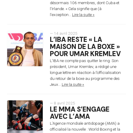
désormais 106 membres, dont Cuba et
l’Irlande. « Cela signifie que (à
l’exception...
Lire la suite »
— 14 avril 2025
L’IBA RESTE « LA
MAISON DE LA BOXE »
POUR UMAR KREMLEV
L’IBA ne compte pas quitter le ring. Son
président, Umar Kremlev, a rédigé une
longue lettre en réaction à l’officialisation
du retour de la boxe au programme des
Jeux...
Lire la suite »
— 8 avril 2025
LE MMA S’ENGAGE
AVEC L’AMA
L’Agence mondiale antidopage (AMA) a
officialisé la nouvelle : World Boxing et la