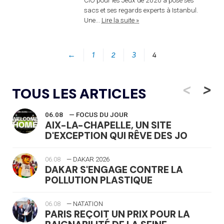
sacs et ses regards experts à Istanbul.
Une...
Lire la suite »
←
1
2
3
4
<
>
TOUS LES ARTICLES
06.08
— FOCUS DU JOUR
AIX-LA-CHAPELLE, UN SITE
D'EXCEPTION QUI RÊVE DES JO
06.08
— DAKAR 2026
DAKAR S'ENGAGE CONTRE LA
POLLUTION PLASTIQUE
06.08
— NATATION
PARIS REÇOIT UN PRIX POUR LA