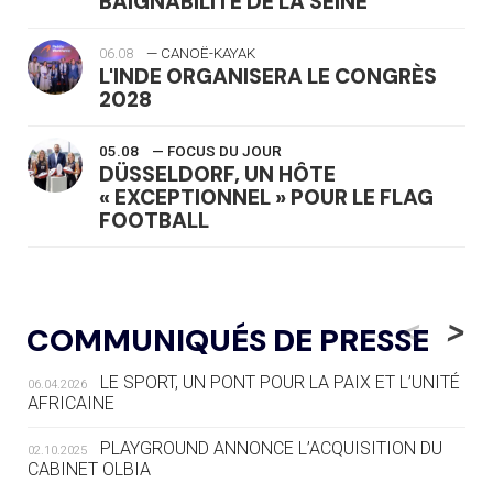
BAIGNABILITÉ DE LA SEINE
06.08
— CANOË-KAYAK
L'INDE ORGANISERA LE CONGRÈS
2028
05.08
— FOCUS DU JOUR
DÜSSELDORF, UN HÔTE
« EXCEPTIONNEL » POUR LE FLAG
FOOTBALL
05.08
— LUGE
LE RÊVE DE VOIR LA LUGE ALPINE
<
>
COMMUNIQUÉS DE PRESSE
AUX JO « N'EST PAS FINI »
LE SPORT, UN PONT POUR LA PAIX ET L’UNITÉ
06.04.2026
05.08
— TIR À L'ARC
AFRICAINE
DES MONDIAUX À BRISBANE SUR LA
ROUTE DES JO 2032
PLAYGROUND ANNONCE L’ACQUISITION DU
02.10.2025
CABINET OLBIA
05.08
— ALPES FRANÇAISES 2030