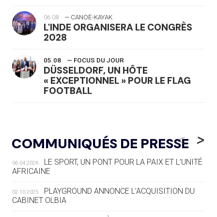
06.08
— CANOË-KAYAK
L'INDE ORGANISERA LE CONGRÈS
2028
05.08
— FOCUS DU JOUR
DÜSSELDORF, UN HÔTE
« EXCEPTIONNEL » POUR LE FLAG
FOOTBALL
05.08
— LUGE
LE RÊVE DE VOIR LA LUGE ALPINE
<
>
COMMUNIQUÉS DE PRESSE
AUX JO « N'EST PAS FINI »
LE SPORT, UN PONT POUR LA PAIX ET L’UNITÉ
06.04.2026
05.08
— TIR À L'ARC
AFRICAINE
DES MONDIAUX À BRISBANE SUR LA
ROUTE DES JO 2032
PLAYGROUND ANNONCE L’ACQUISITION DU
02.10.2025
CABINET OLBIA
05.08
— ALPES FRANÇAISES 2030