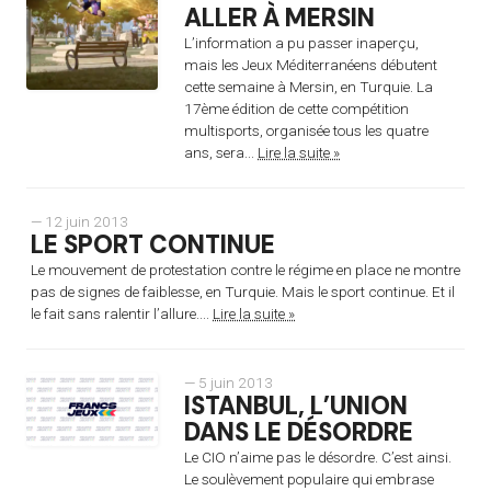
ALLER À MERSIN
L’information a pu passer inaperçu,
mais les Jeux Méditerranéens débutent
cette semaine à Mersin, en Turquie. La
17ème édition de cette compétition
multisports, organisée tous les quatre
ans, sera...
Lire la suite »
— 12 juin 2013
LE SPORT CONTINUE
Le mouvement de protestation contre le régime en place ne montre
pas de signes de faiblesse, en Turquie. Mais le sport continue. Et il
le fait sans ralentir l’allure....
Lire la suite »
— 5 juin 2013
ISTANBUL, L’UNION
DANS LE DÉSORDRE
Le CIO n’aime pas le désordre. C’est ainsi.
Le soulèvement populaire qui embrase