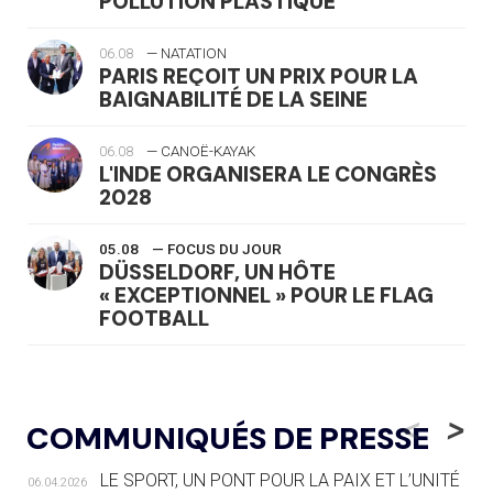
POLLUTION PLASTIQUE
06.08
— NATATION
PARIS REÇOIT UN PRIX POUR LA
BAIGNABILITÉ DE LA SEINE
06.08
— CANOË-KAYAK
L'INDE ORGANISERA LE CONGRÈS
2028
05.08
— FOCUS DU JOUR
DÜSSELDORF, UN HÔTE
« EXCEPTIONNEL » POUR LE FLAG
FOOTBALL
05.08
— LUGE
LE RÊVE DE VOIR LA LUGE ALPINE
<
>
COMMUNIQUÉS DE PRESSE
AUX JO « N'EST PAS FINI »
LE SPORT, UN PONT POUR LA PAIX ET L’UNITÉ
06.04.2026
05.08
— TIR À L'ARC