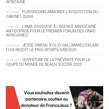
AFRICAINE
DES MONDIAUX À BRISBANE SUR LA
ROUTE DES JO 2032
PLAYGROUND ANNONCE L’ACQUISITION DU
02.10.2025
CABINET OLBIA
05.08
— ALPES FRANÇAISES 2030
LE VILLAGE OLYMPIQUE DES ARAVIS
L’AMA S’ASSOCIE À L’AGENCE MAROCAINE
17.04.2025
SE DESSINE
ANTIDOPAGE POUR LE PREMIER FORUM DES ONAD
AFRICAINES
04.08
— FOCUS DU JOUR
JESSE OWENS (FOLIO GALLIMARD) D’ALAIN
10.04.2025
LE COJOP A TROUVÉ SON VILLAGE
FOIX REÇOIT LE PRIX SPORTILIVRE2025
OLYMPIQUE LYONNAIS
OUVERTURE DE LA PRÉVENTE POUR LA
24.03.2025
COUPE DU MONDE DE BEACH SOCCER 2025
04.08
— ALLEMAGNE
« L'ALLEMAGNE PEUT DÉMONTRER
COMMENT ORGANISER DES JO
RESPONSABLES »
L’AMA FÉLICITE RICHARD POUND ET VALÉRIE
24.03.2025
FOURNEYRON, RÉCOMPENSÉS DE L’ORDRE OLYMPIQUE
L’AMA RECHERCHE DES HÔTES POUR LES
13.03.2025
04.08
— ESCRIME
RÉUNIONS DU CONSEIL DE FONDATION ET DU COMITÉ
LA FIE LANCE LES GRANDES
EXÉCUTIF
MANŒUVRES EN VUE DES JO