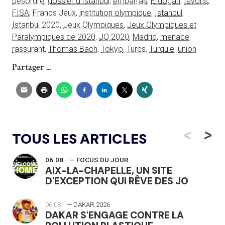
désordre
,
dossier d'Istanbul
,
embarras
,
Erdogan
,
favoris
,
FISA
,
Francs Jeux
,
institution olympique
,
Istanbul
,
Istanbul 2020
,
Jeux Olympiques
,
Jeux Olympiques et
Paralympiques de 2020
,
JO 2020
,
Madrid
,
menace
,
rassurant
,
Thomas Bach
,
Tokyo
,
Turcs
,
Turquie
,
union
Partager ...
<
>
TOUS LES ARTICLES
06.08
— FOCUS DU JOUR
AIX-LA-CHAPELLE, UN SITE
D'EXCEPTION QUI RÊVE DES JO
06.08
— DAKAR 2026
DAKAR S'ENGAGE CONTRE LA