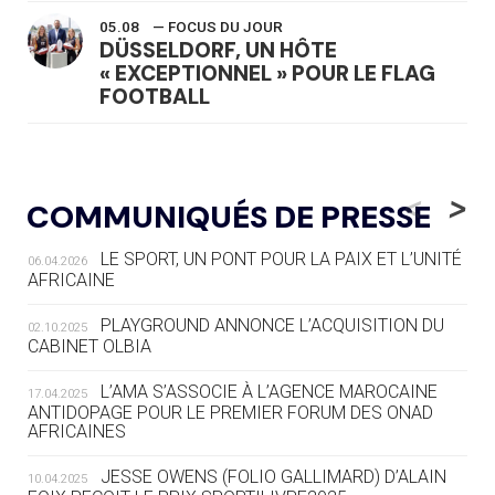
05.08
— FOCUS DU JOUR
DÜSSELDORF, UN HÔTE
« EXCEPTIONNEL » POUR LE FLAG
FOOTBALL
05.08
— LUGE
LE RÊVE DE VOIR LA LUGE ALPINE
<
>
COMMUNIQUÉS DE PRESSE
AUX JO « N'EST PAS FINI »
LE SPORT, UN PONT POUR LA PAIX ET L’UNITÉ
06.04.2026
05.08
— TIR À L'ARC
AFRICAINE
DES MONDIAUX À BRISBANE SUR LA
ROUTE DES JO 2032
PLAYGROUND ANNONCE L’ACQUISITION DU
02.10.2025
CABINET OLBIA
05.08
— ALPES FRANÇAISES 2030
LE VILLAGE OLYMPIQUE DES ARAVIS
L’AMA S’ASSOCIE À L’AGENCE MAROCAINE
17.04.2025
SE DESSINE
ANTIDOPAGE POUR LE PREMIER FORUM DES ONAD
AFRICAINES
04.08
— FOCUS DU JOUR
JESSE OWENS (FOLIO GALLIMARD) D’ALAIN
10.04.2025
LE COJOP A TROUVÉ SON VILLAGE