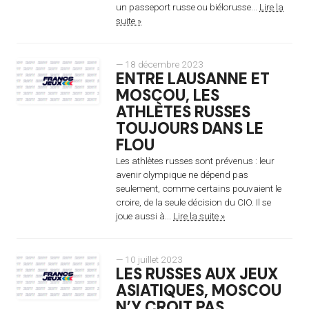
un passeport russe ou biélorusse...
Lire la
suite »
— 18 décembre 2023
ENTRE LAUSANNE ET
MOSCOU, LES
ATHLÈTES RUSSES
TOUJOURS DANS LE
FLOU
Les athlètes russes sont prévenus : leur
avenir olympique ne dépend pas
seulement, comme certains pouvaient le
croire, de la seule décision du CIO. Il se
joue aussi à...
Lire la suite »
— 10 juillet 2023
LES RUSSES AUX JEUX
ASIATIQUES, MOSCOU
N’Y CROIT PAS