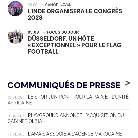
06.08
— CANOË-KAYAK
L'INDE ORGANISERA LE CONGRÈS
2028
05.08
— FOCUS DU JOUR
DÜSSELDORF, UN HÔTE
« EXCEPTIONNEL » POUR LE FLAG
FOOTBALL
05.08
— LUGE
LE RÊVE DE VOIR LA LUGE ALPINE
<
>
COMMUNIQUÉS DE PRESSE
AUX JO « N'EST PAS FINI »
LE SPORT, UN PONT POUR LA PAIX ET L’UNITÉ
06.04.2026
05.08
— TIR À L'ARC
AFRICAINE
DES MONDIAUX À BRISBANE SUR LA
ROUTE DES JO 2032
PLAYGROUND ANNONCE L’ACQUISITION DU
02.10.2025
CABINET OLBIA
05.08
— ALPES FRANÇAISES 2030
LE VILLAGE OLYMPIQUE DES ARAVIS
L’AMA S’ASSOCIE À L’AGENCE MAROCAINE
17.04.2025