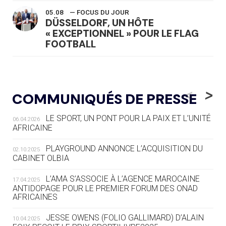
05.08
— FOCUS DU JOUR
DÜSSELDORF, UN HÔTE
« EXCEPTIONNEL » POUR LE FLAG
FOOTBALL
05.08
— LUGE
LE RÊVE DE VOIR LA LUGE ALPINE
<
>
COMMUNIQUÉS DE PRESSE
AUX JO « N'EST PAS FINI »
LE SPORT, UN PONT POUR LA PAIX ET L’UNITÉ
06.04.2026
05.08
— TIR À L'ARC
AFRICAINE
DES MONDIAUX À BRISBANE SUR LA
ROUTE DES JO 2032
PLAYGROUND ANNONCE L’ACQUISITION DU
02.10.2025
CABINET OLBIA
05.08
— ALPES FRANÇAISES 2030
LE VILLAGE OLYMPIQUE DES ARAVIS
L’AMA S’ASSOCIE À L’AGENCE MAROCAINE
17.04.2025
SE DESSINE
ANTIDOPAGE POUR LE PREMIER FORUM DES ONAD
AFRICAINES
04.08
— FOCUS DU JOUR
JESSE OWENS (FOLIO GALLIMARD) D’ALAIN
10.04.2025
LE COJOP A TROUVÉ SON VILLAGE