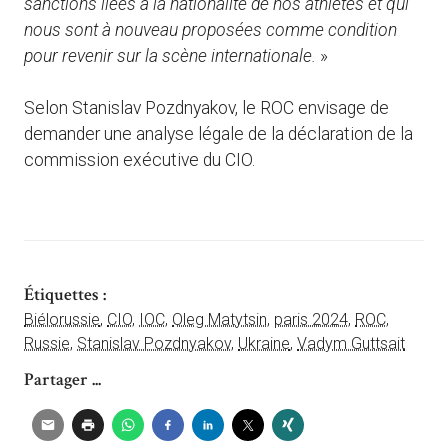
sanctions liées à la nationalité de nos athlètes et qui
nous sont à nouveau proposées comme condition
pour revenir sur la scène internationale.
»
Selon Stanislav Pozdnyakov, le ROC envisage de
demander une analyse légale de la déclaration de la
commission exécutive du CIO.
Étiquettes :
Biélorussie
,
CIO
,
IOC
,
Oleg Matytsin
,
paris 2024
,
ROC
,
Russie
,
Stanislav Pozdnyakov
,
Ukraine
,
Vadym Guttsait
Partager ...