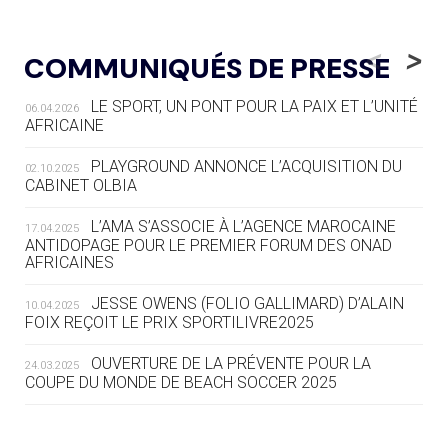
05.08
— LUGE
LE RÊVE DE VOIR LA LUGE ALPINE
<
>
COMMUNIQUÉS DE PRESSE
AUX JO « N'EST PAS FINI »
LE SPORT, UN PONT POUR LA PAIX ET L’UNITÉ
06.04.2026
05.08
— TIR À L'ARC
AFRICAINE
DES MONDIAUX À BRISBANE SUR LA
ROUTE DES JO 2032
PLAYGROUND ANNONCE L’ACQUISITION DU
02.10.2025
CABINET OLBIA
05.08
— ALPES FRANÇAISES 2030
LE VILLAGE OLYMPIQUE DES ARAVIS
L’AMA S’ASSOCIE À L’AGENCE MAROCAINE
17.04.2025
SE DESSINE
ANTIDOPAGE POUR LE PREMIER FORUM DES ONAD
AFRICAINES
04.08
— FOCUS DU JOUR
JESSE OWENS (FOLIO GALLIMARD) D’ALAIN
10.04.2025
LE COJOP A TROUVÉ SON VILLAGE
FOIX REÇOIT LE PRIX SPORTILIVRE2025
OLYMPIQUE LYONNAIS
OUVERTURE DE LA PRÉVENTE POUR LA
24.03.2025
COUPE DU MONDE DE BEACH SOCCER 2025
04.08
— ALLEMAGNE
« L'ALLEMAGNE PEUT DÉMONTRER
COMMENT ORGANISER DES JO
RESPONSABLES »
L’AMA FÉLICITE RICHARD POUND ET VALÉRIE
24.03.2025