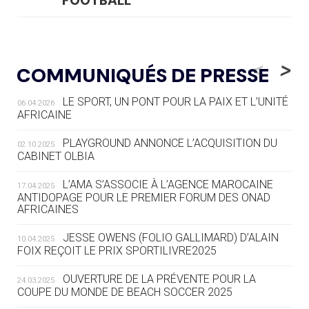
FOOTBALL
05.08
— LUGE
LE RÊVE DE VOIR LA LUGE ALPINE
<
>
COMMUNIQUÉS DE PRESSE
AUX JO « N'EST PAS FINI »
LE SPORT, UN PONT POUR LA PAIX ET L’UNITÉ
06.04.2026
05.08
— TIR À L'ARC
AFRICAINE
DES MONDIAUX À BRISBANE SUR LA
ROUTE DES JO 2032
PLAYGROUND ANNONCE L’ACQUISITION DU
02.10.2025
CABINET OLBIA
05.08
— ALPES FRANÇAISES 2030
LE VILLAGE OLYMPIQUE DES ARAVIS
L’AMA S’ASSOCIE À L’AGENCE MAROCAINE
17.04.2025
SE DESSINE
ANTIDOPAGE POUR LE PREMIER FORUM DES ONAD
AFRICAINES
04.08
— FOCUS DU JOUR
JESSE OWENS (FOLIO GALLIMARD) D’ALAIN
10.04.2025
LE COJOP A TROUVÉ SON VILLAGE
FOIX REÇOIT LE PRIX SPORTILIVRE2025
OLYMPIQUE LYONNAIS
OUVERTURE DE LA PRÉVENTE POUR LA
24.03.2025
COUPE DU MONDE DE BEACH SOCCER 2025
04.08
— ALLEMAGNE
« L'ALLEMAGNE PEUT DÉMONTRER