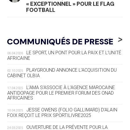
« EXCEPTIONNEL » POUR LE FLAG
FOOTBALL
05.08
— LUGE
LE RÊVE DE VOIR LA LUGE ALPINE
<
>
COMMUNIQUÉS DE PRESSE
AUX JO « N'EST PAS FINI »
LE SPORT, UN PONT POUR LA PAIX ET L’UNITÉ
06.04.2026
05.08
— TIR À L'ARC
AFRICAINE
DES MONDIAUX À BRISBANE SUR LA
ROUTE DES JO 2032
PLAYGROUND ANNONCE L’ACQUISITION DU
02.10.2025
CABINET OLBIA
05.08
— ALPES FRANÇAISES 2030
LE VILLAGE OLYMPIQUE DES ARAVIS
L’AMA S’ASSOCIE À L’AGENCE MAROCAINE
17.04.2025
SE DESSINE
ANTIDOPAGE POUR LE PREMIER FORUM DES ONAD
AFRICAINES
04.08
— FOCUS DU JOUR
JESSE OWENS (FOLIO GALLIMARD) D’ALAIN
10.04.2025
LE COJOP A TROUVÉ SON VILLAGE
FOIX REÇOIT LE PRIX SPORTILIVRE2025
OLYMPIQUE LYONNAIS
OUVERTURE DE LA PRÉVENTE POUR LA
24.03.2025