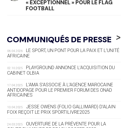
« EXCEPTIONNEL » POUR LE FLAG
FOOTBALL
05.08
— LUGE
LE RÊVE DE VOIR LA LUGE ALPINE
<
>
COMMUNIQUÉS DE PRESSE
AUX JO « N'EST PAS FINI »
LE SPORT, UN PONT POUR LA PAIX ET L’UNITÉ
06.04.2026
05.08
— TIR À L'ARC
AFRICAINE
DES MONDIAUX À BRISBANE SUR LA
ROUTE DES JO 2032
PLAYGROUND ANNONCE L’ACQUISITION DU
02.10.2025
CABINET OLBIA
05.08
— ALPES FRANÇAISES 2030
LE VILLAGE OLYMPIQUE DES ARAVIS
L’AMA S’ASSOCIE À L’AGENCE MAROCAINE
17.04.2025
SE DESSINE
ANTIDOPAGE POUR LE PREMIER FORUM DES ONAD
AFRICAINES
04.08
— FOCUS DU JOUR
JESSE OWENS (FOLIO GALLIMARD) D’ALAIN
10.04.2025
LE COJOP A TROUVÉ SON VILLAGE
FOIX REÇOIT LE PRIX SPORTILIVRE2025
OLYMPIQUE LYONNAIS
OUVERTURE DE LA PRÉVENTE POUR LA
24.03.2025