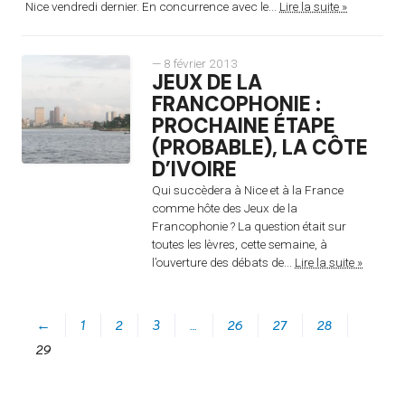
Nice vendredi dernier. En concurrence avec le...
Lire la suite »
— 8 février 2013
JEUX DE LA
FRANCOPHONIE :
PROCHAINE ÉTAPE
(PROBABLE), LA CÔTE
D’IVOIRE
Qui succèdera à Nice et à la France
comme hôte des Jeux de la
Francophonie ? La question était sur
toutes les lèvres, cette semaine, à
l’ouverture des débats de...
Lire la suite »
←
1
2
3
…
26
27
28
29