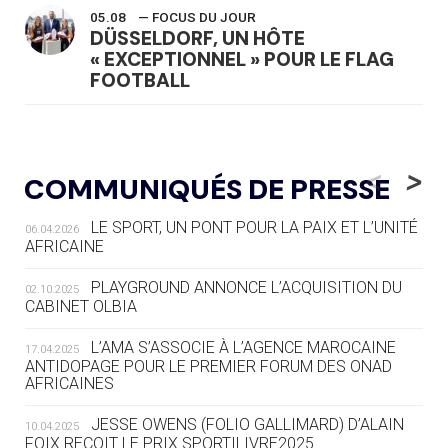
05.08
— FOCUS DU JOUR
DÜSSELDORF, UN HÔTE
« EXCEPTIONNEL » POUR LE FLAG
FOOTBALL
05.08
— LUGE
LE RÊVE DE VOIR LA LUGE ALPINE
<
>
COMMUNIQUÉS DE PRESSE
AUX JO « N'EST PAS FINI »
LE SPORT, UN PONT POUR LA PAIX ET L’UNITÉ
06.04.2026
05.08
— TIR À L'ARC
AFRICAINE
DES MONDIAUX À BRISBANE SUR LA
ROUTE DES JO 2032
PLAYGROUND ANNONCE L’ACQUISITION DU
02.10.2025
CABINET OLBIA
05.08
— ALPES FRANÇAISES 2030
LE VILLAGE OLYMPIQUE DES ARAVIS
L’AMA S’ASSOCIE À L’AGENCE MAROCAINE
17.04.2025
SE DESSINE
ANTIDOPAGE POUR LE PREMIER FORUM DES ONAD
AFRICAINES
04.08
— FOCUS DU JOUR
JESSE OWENS (FOLIO GALLIMARD) D’ALAIN
10.04.2025
LE COJOP A TROUVÉ SON VILLAGE
FOIX REÇOIT LE PRIX SPORTILIVRE2025